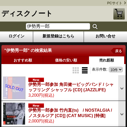
PCサイト
ディスクノート
ログイン
新規登録はこちら
お問い合せ
"伊勢秀一郎"
の
検索結果
戻る
おすすめ順
価格の安い順
売れ筋順
表示件数
:
伊勢秀一郎参加 角田健一ビッグバンド / シャ
ッフリング シャッフル [CD] (JAZZLIFE)
3,200円
(税込)
伊勢秀一郎参加 竹内直(ts) / NOSTALGIA /
ノスタルジア [CD]] (CAT MUSIC)
[特価]
2,000円
(税込)