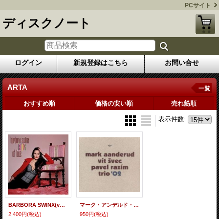
PCサイト
ディスクノート
ログイン
新規登録はこちら
お問い合せ
ARTA
一覧
おすすめ順
価格の安い順
売れ筋順
表示件数
:
BARBORA SWINX(vo) / Colors Of Love [digipackCD] (ARTA)
マーク・アンデルド・トリオ / Trio '02 (CD) [ARTA]
2,400円
(税込)
950円
(税込)