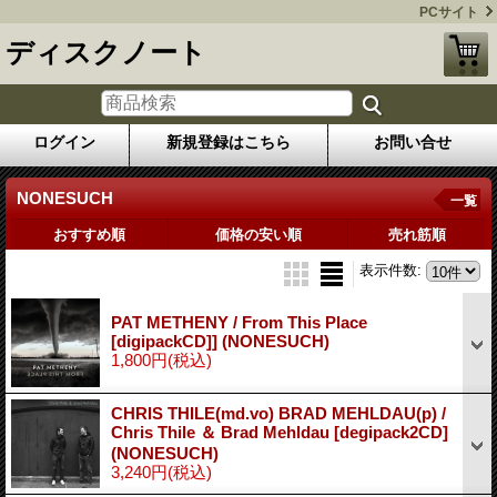
PCサイト
ディスクノート
ログイン
新規登録はこちら
お問い合せ
NONESUCH
一覧
おすすめ順
価格の安い順
売れ筋順
表示件数
:
PAT METHENY / From This Place
[digipackCD]] (NONESUCH)
1,800円
(税込)
CHRIS THILE(md.vo) BRAD MEHLDAU(p) /
Chris Thile ＆ Brad Mehldau [degipack2CD]
(NONESUCH)
3,240円
(税込)