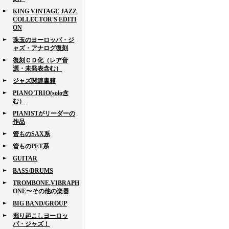
KING VINTAGE JAZZ
COLLECTOR'S EDITI
ON
珠玉のヨーロッパ・ジ
ャズ・アナログ復刻
復刻ＣＤ化（レア音
源・未発表含む）
ジャズ関連書籍
PIANO TRIO(solo含
む）
PIANISTがリーダーの
作品
管ものSAX系
管ものPET系
GUITAR
BASS/DRUMS
TROMBONE,VIBRAPH
ONE〜その他の楽器
BIG BAND/GROUP
掘り起こしヨーロッ
パ・ジャズ！