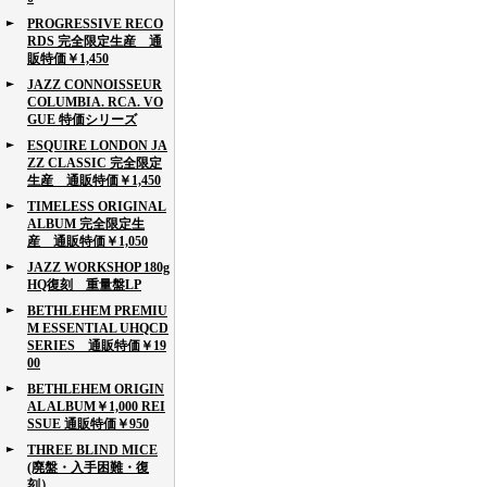
PROGRESSIVE RECO
RDS 完全限定生産 通
販特価￥1,450
JAZZ CONNOISSEUR
COLUMBIA. RCA. VO
GUE 特価シリーズ
ESQUIRE LONDON JA
ZZ CLASSIC 完全限定
生産 通販特価￥1,450
TIMELESS ORIGINAL
ALBUM 完全限定生
産 通販特価￥1,050
JAZZ WORKSHOP 180g
HQ復刻 重量盤LP
BETHLEHEM PREMIU
M ESSENTIAL UHQCD
SERIES 通販特価￥19
00
BETHLEHEM ORIGIN
AL ALBUM￥1,000 REI
SSUE 通販特価￥950
THREE BLIND MICE
(廃盤・入手困難・復
刻）