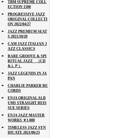
TBM SUPREME COLL
ECTION 1500
PROGRESSIVE JAZZ
ORIGINAL COLLECTI
ON 2022/04/27
JAZZ PREMIUM SEAT
S 2021/10/20
CAM JAZZ ITALIAN J
AZZ CLASSICS
RARE GROOVE & SPI
RITUAL JAZZ （CD
&ＬＰ）
JAZZ LEGENDS IN JA
PAN
CHARLIE PARKER RE
CORDS
ENJA ORIGINAL ALB
UMS STRAIGHT REIS
SUE SERIES
ENJA JAZZ MASTER
WORKS ￥1,080
TIMELESS JAZZ SYN
DICATE 2021/06/23