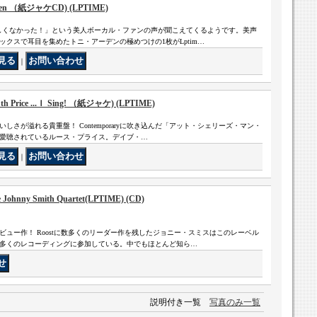
Arden （紙ジャケCD) (LPTIME)
しくなかった！」という美人ボーカル・ファンの声が聞こえてくるようです。美声
クスで耳目を集めたトニ・アーデンの極めつけの1枚がLptim…
｜
th Price ...Ｉ Sing! （紙ジャケ) (LPTIME)
しさが溢れる貴重盤！ Contemporaryに吹き込んだ「アット・シェリーズ・マン・
愛聴されているルース・プライス。デイブ・…
｜
 Johnny Smith Quartet(LPTIME) (CD)
ュー作！ Roostに数多くのリーダー作を残したジョニー・スミスはこのレーベル
多くのレコーディングに参加している。中でもほとんど知ら…
説明付き一覧
写真のみ一覧