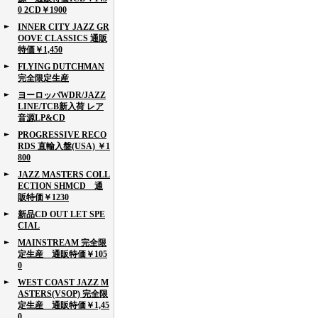
0 2CD￥1900
INNER CITY JAZZ GR
OOVE CLASSICS 通販
特価￥1,450
FLYING DUTCHMAN
完全限定生産
ヨーロッパWDR/JAZZ
LINE/TCB新入荷 レア
音源LP&CD
PROGRESSIVE RECO
RDS 直輸入盤(USA) ￥1
800
JAZZ MASTERS COLL
ECTION SHMCD 通
販特価￥1230
新品CD OUT LET SPE
CIAL
MAINSTREAM 完全限
定生産 通販特価￥105
0
WEST COAST JAZZ M
ASTERS(VSOP) 完全限
定生産 通販特価￥1,45
0