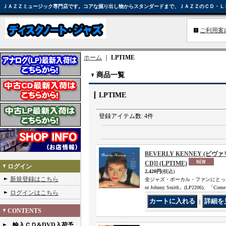
ＪＡＺＺミュージック専門店です。コアな掘り出し物からスタンダードまで、ＪＡＺＺのＣＤ・Ｌ
ご利用案
ホーム
｜
LPTIME
商品一覧
LPTIME
登録アイテム数
:
4件
BEVERLY KENNEY (ビヴァリー・ケ
CD]] (LPTIME)
ログイン
2,420円
(税込)
新規登録はこちら
全ジャズ・ボーカル・ファンにとって永
or Johnny Smith」(LP2206)、「Come
ログインはこちら
｜
CONTENTS
輸入ＣＤ&DVD入荷予