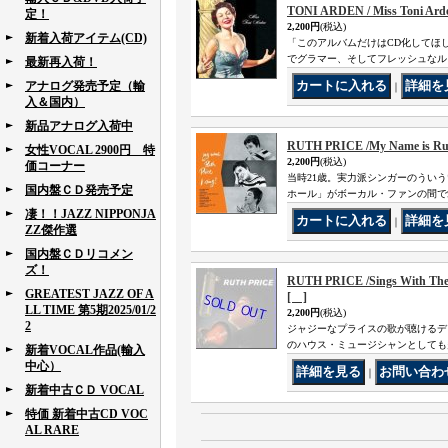
TONI ARDEN / Miss Toni 
定！
2,200円
(税込)
新着入荷アイテム(CD)
「このアルバムだけはCD化してほ
でグラマー、そしてフレッシュなルッ
最新再入荷！
アナログ発売予定（輸
｜
入＆国内）
新品アナログ入荷中
RUTH PRICE /My Name is Ru
女性VOCAL 2900円 特
2,200円
(税込)
価コーナー
当時21歳。実力派シンガーのういうい
国内盤ＣＤ発売予定
ホール」がボーカル・ファンの間で
凄！！JAZZ NIPPONJA
｜
ZZ傑作選
国内盤ＣＤリコメン
ズ！
RUTH PRICE /Sings With The
GREATEST JAZZ OF A
[ ]
LL TIME 第5期2025/01/2
2,200円
(税込)
2
ジャジーなプライスの歌が聴けるデビ
のハウス・ミュージシャンとしても
新着VOCAL作品(輸入
中心）
｜
新着中古ＣＤ VOCAL
特価 新着中古CD VOC
AL RARE