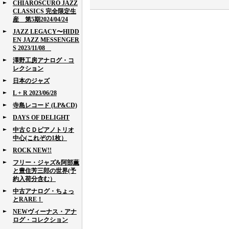
CHIAROSCURO JAZZ
CLASSICS 完全限定生
産 第5期2024/04/24
JAZZ LEGACY〜HIDD
EN JAZZ MESSENGER
S 2023/11/08
澤野工房アナログ・コ
レクション
日本のジャズ
L + R 2023/06/28
寺島レコード (LP&CD)
DAYS OF DELIGHT
中古ＣＤピアノトリオ
中心(これぞの1枚）
ROCK NEW!!
フリー・ジャズ&阿部薫
と豊住芳三郎の世界(予
約入荷分含む）
中古アナログ・ちょっ
とRARE！
NEWヴィーナス・アナ
ログ・コレクション