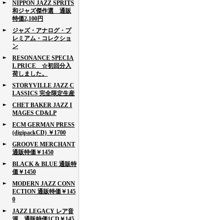
NIPPON JAZZ SPRITS
和ジャズ傑作選 通販
特価2,100円
ジャズ・アナログ・プ
レミアム・コレクショ
ン
RESONANCE SPECIA
L PRICE ☆初回分入
荷しました。
STORYVILLE JAZZ C
LASSICS 完全限定生産
CHET BAKER JAZZ I
MAGES CD&LP
ECM GERMAN PRESS
(digipackCD) ￥1700
GROOVE MERCHANT
通販特価￥1450
BLACK & BLUE 通販特
価￥1450
MODERN JAZZ CONN
ECTION 通販特価￥145
0
JAZZ LEGACY レア音
源 通販特価1CD￥145