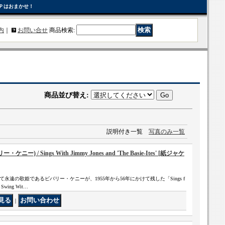
Ｐはおまかせ！
内
｜
お問い合せ
商品検索
:
商品並び替え
:
説明付き一覧
写真のみ一覧
ニー) / Sings With Jimmy Jones and 'The Basie-Ites' [紙ジャケ
遠の歌姫であるビバリー・ケニーが、1955年から56年にかけて残した「Sings f
 Swing Wit…
｜