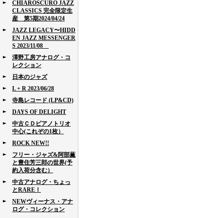
CHIAROSCURO JAZZ
CLASSICS 完全限定生
産 第5期2024/04/24
JAZZ LEGACY〜HIDD
EN JAZZ MESSENGER
S 2023/11/08
澤野工房アナログ・コ
レクション
日本のジャズ
L + R 2023/06/28
寺島レコード (LP&CD)
DAYS OF DELIGHT
中古ＣＤピアノトリオ
中心(これぞの1枚）
ROCK NEW!!
フリー・ジャズ&阿部薫
と豊住芳三郎の世界(予
約入荷分含む）
中古アナログ・ちょっ
とRARE！
NEWヴィーナス・アナ
ログ・コレクション