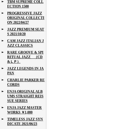
TBM SUPREME COLL
ECTION 1500
PROGRESSIVE JAZZ
ORIGINAL COLLECTI
ON 2022/04/27
JAZZ PREMIUM SEAT
S 2021/10/20
CAM JAZZ ITALIAN J
AZZ CLASSICS
RARE GROOVE & SPI
RITUAL JAZZ （CD
&ＬＰ）
JAZZ LEGENDS IN JA
PAN
CHARLIE PARKER RE
CORDS
ENJA ORIGINAL ALB
UMS STRAIGHT REIS
SUE SERIES
ENJA JAZZ MASTER
WORKS ￥1,080
TIMELESS JAZZ SYN
DICATE 2021/06/23