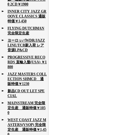
0 2CD￥1900
INNER CITY JAZZ GR
OOVE CLASSICS 通販
特価￥1,450
FLYING DUTCHMAN
完全限定生産
ヨーロッパWDR/JAZZ
LINE/TCB新入荷 レア
音源LP&CD
PROGRESSIVE RECO
RDS 直輸入盤(USA) ￥1
800
JAZZ MASTERS COLL
ECTION SHMCD 通
販特価￥1230
新品CD OUT LET SPE
CIAL
MAINSTREAM 完全限
定生産 通販特価￥105
0
WEST COAST JAZZ M
ASTERS(VSOP) 完全限
定生産 通販特価￥1,45
0