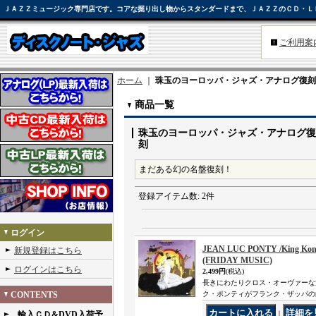
ＪＡＺＺミュージック専門店です。コアな掘り出し物からスタンダードまで、ＪＡＺＺのＣＤ・Ｌ
ご利用案
ホーム
｜
珠玉のヨーロッパ・ジャズ・アナログ復刻
商品一覧
珠玉のヨーロッパ・ジャズ・アナログ復
刻
まだある幻の名盤復刻！
登録アイテム数
:
2件
ログイン
JEAN LUC PONTY /King Kong
新規登録はこちら
(FRIDAY MUSIC)
ログインはこちら
2,499円
(税込)
長きにわたりクロス・オーヴァーな
CONTENTS
ク・ポンティがフランク・ザッパの曲
輸入ＣＤ&DVD入荷予
｜