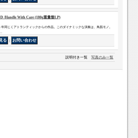
/Handle With Care (180g重量盤LP)
に続く、1963 年同じくアトランティックからの作品。このダイナミックな演奏は、鳥肌モノ。
と…
｜
説明付き一覧
写真のみ一覧