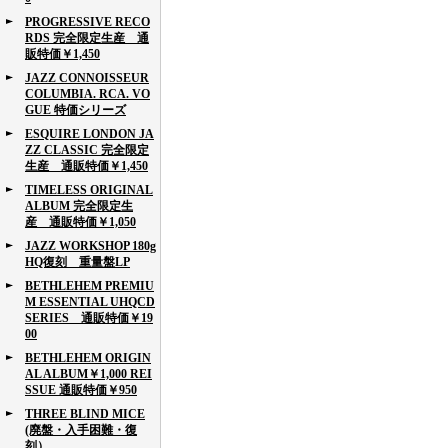
PROGRESSIVE RECO
RDS 完全限定生産 通
販特価￥1,450
JAZZ CONNOISSEUR
COLUMBIA. RCA. VO
GUE 特価シリーズ
ESQUIRE LONDON JA
ZZ CLASSIC 完全限定
生産 通販特価￥1,450
TIMELESS ORIGINAL
ALBUM 完全限定生
産 通販特価￥1,050
JAZZ WORKSHOP 180g
HQ復刻 重量盤LP
BETHLEHEM PREMIU
M ESSENTIAL UHQCD
SERIES 通販特価￥19
00
BETHLEHEM ORIGIN
AL ALBUM￥1,000 REI
SSUE 通販特価￥950
THREE BLIND MICE
(廃盤・入手困難・復
刻）