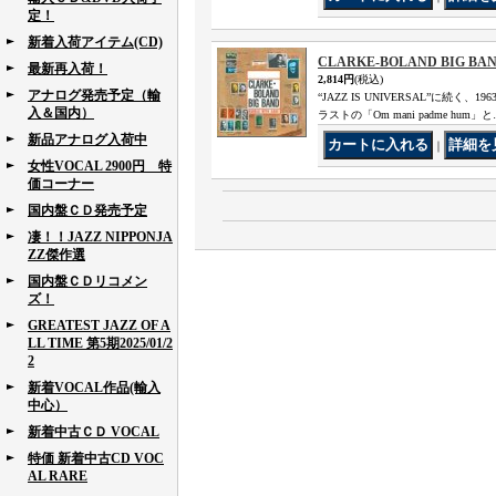
定！
新着入荷アイテム(CD)
CLARKE-BOLAND BIG BAND 
最新再入荷！
2,814円
(税込)
アナログ発売予定（輸
“JAZZ IS UNIVERSAL”
入＆国内）
ラストの「Om mani padme hum」
新品アナログ入荷中
｜
女性VOCAL 2900円 特
価コーナー
国内盤ＣＤ発売予定
凄！！JAZZ NIPPONJA
ZZ傑作選
国内盤ＣＤリコメン
ズ！
GREATEST JAZZ OF A
LL TIME 第5期2025/01/2
2
新着VOCAL作品(輸入
中心）
新着中古ＣＤ VOCAL
特価 新着中古CD VOC
AL RARE