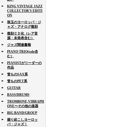
KING VINTAGE JAZZ
COLLECTOR'S EDITI
ON
珠玉のヨーロッパ・ジ
ャズ・アナログ復刻
復刻ＣＤ化（レア音
源・未発表含む）
ジャズ関連書籍
PIANO TRIO(solo含
む）
PIANISTがリーダーの
作品
管ものSAX系
管ものPET系
GUITAR
BASS/DRUMS
TROMBONE,VIBRAPH
ONE〜その他の楽器
BIG BAND/GROUP
掘り起こしヨーロッ
パ・ジャズ！