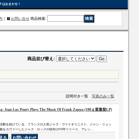
Ｐはおまかせ！
内
｜
お問い合せ
商品検索
:
商品並び替え
:
説明付き一覧
写真のみ一覧
: Jean Luc Ponty Plays The Music Of Frank Zappa (180ｇ重量盤LP)
活動を続けている、フランスの人気ジャズ・ヴァイオリニスト、ジャン・リュッ
をカヴァーしたジャズ・ロックの快作(1970年リリース、アレン…
｜