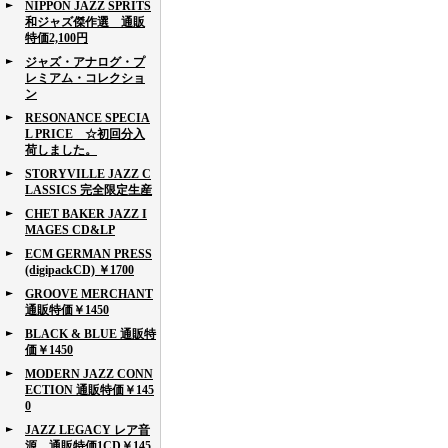
NIPPON JAZZ SPRITS
和ジャズ傑作選 通販
特価2,100円
ジャズ・アナログ・プ
レミアム・コレクショ
ン
RESONANCE SPECIA
L PRICE ☆初回分入
荷しました。
STORYVILLE JAZZ C
LASSICS 完全限定生産
CHET BAKER JAZZ I
MAGES CD&LP
ECM GERMAN PRESS
(digipackCD) ￥1700
GROOVE MERCHANT
通販特価￥1450
BLACK & BLUE 通販特
価￥1450
MODERN JAZZ CONN
ECTION 通販特価￥145
0
JAZZ LEGACY レア音
源 通販特価1CD￥145