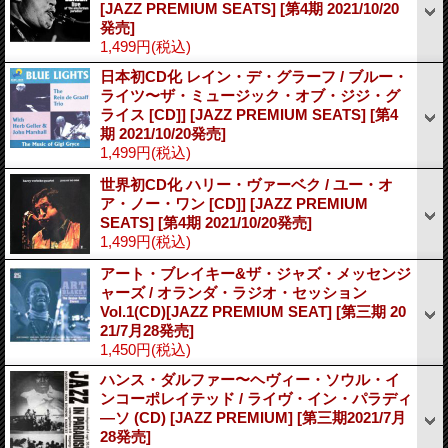
[JAZZ PREMIUM SEATS]
[第4期 2021/10/20
発売]
1,499円
(税込)
日本初CD化 レイン・デ・グラーフ / ブルー・
ライツ〜ザ・ミュージック・オブ・ジジ・グ
ライス [CD]] [JAZZ PREMIUM SEATS]
[第4
期 2021/10/20発売]
1,499円
(税込)
世界初CD化 ハリー・ヴァーベク / ユー・オ
ア・ノー・ワン [CD]] [JAZZ PREMIUM
SEATS]
[第4期 2021/10/20発売]
1,499円
(税込)
アート・ブレイキー&ザ・ジャズ・メッセンジ
ャーズ / オランダ・ラジオ・セッション
Vol.1(CD)[JAZZ PREMIUM SEAT]
[第三期 20
21/7月28発売]
1,450円
(税込)
ハンス・ダルファー〜ヘヴィー・ソウル・イ
ンコーポレイテッド / ライヴ・イン・パラディ
―ソ (CD) [JAZZ PREMIUM]
[第三期2021/7月
28発売]