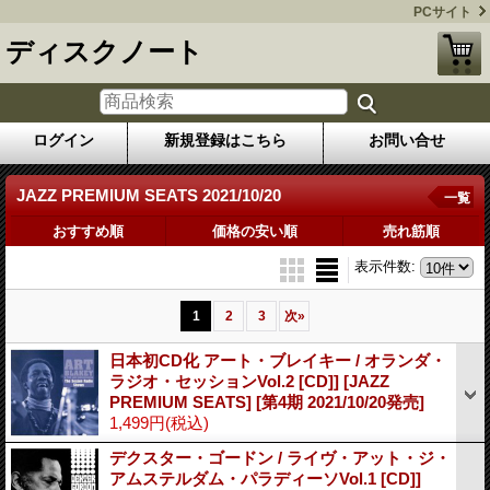
PCサイト
ディスクノート
ログイン
新規登録はこちら
お問い合せ
JAZZ PREMIUM SEATS 2021/10/20
一覧
おすすめ順
価格の安い順
売れ筋順
表示件数
:
1
2
3
次
»
日本初CD化 アート・ブレイキー / オランダ・
ラジオ・セッションVol.2 [CD]] [JAZZ
PREMIUM SEATS]
[第4期 2021/10/20発売]
1,499円
(税込)
デクスター・ゴードン / ライヴ・アット・ジ・
アムステルダム・パラディーソVol.1 [CD]]