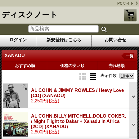
PCサイト
ディスクノート
ログイン
新規登録はこちら
お問い合せ
XANADU
一覧
おすすめ順
価格の安い順
売れ筋順
表示件数
:
AL COHN & JIMMY ROWLES / Heavy Love
[CD] (XANADU)
2,250円
(税込)
AL COHN,BILLY MITCHELL,DOLO COKER,
/ Night Flight to Dakar + Xanadu in Africa
[2CD] (XANADU)
2,800円
(税込)