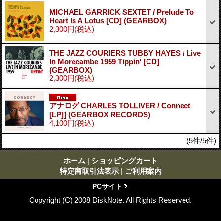
MICHAEL GARRICK SEXTET / Prelude To
Heart Is A Lotus [CD] (GEARBOX)
2,300円
(税込)
THE JAZZ COURIERS TUBBY HAYES / Live
In Morecambe 1959 Tippin' [CD]
(GEARBOX)
2,300円
(税込)
アナログ CHARLES TOLLIVER / Connect
[LP]] (GEARBOX RECORDS)
4,100円
(税込)
(5件/5件)
ホーム
|
ショッピングカート
特定商取引法表示
|
ご利用案内
PCサイト
Copyright (C) 2008 DiskNote. All Rights Reserved.