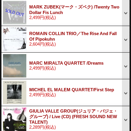
MARK ZUBEK(マーク・ズベク) /Twenty Two
Dollar Fis Lunch
2,499円
(税込)
ROMAIN COLLIN TRIO／The Rise And Fall
Of Pipokuhn
2,604円
(税込)
MARC MIRALTA QUARTET /Dreams
2,499円
(税込)
MICHEL EL MALEM QUARTET/First Step
2,499円
(税込)
GIULIA VALLE GROUP(ジュリア・バジェ・
グループ) / Live (CD) (FRESH SOUND NEW
TALENT)
2,289円
(税込)