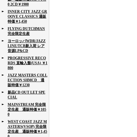
0 2CD￥1900
INNER CITY JAZZ GR
OOVE CLASSICS 通販
特価￥1,450
FLYING DUTCHMAN
完全限定生産
ヨーロッパWDR/JAZZ
LINE/TCB新入荷 レア
音源LP&CD
PROGRESSIVE RECO
RDS 直輸入盤(USA) ￥1
800
JAZZ MASTERS COLL
ECTION SHMCD 通
販特価￥1230
新品CD OUT LET SPE
CIAL
MAINSTREAM 完全限
定生産 通販特価￥105
0
WEST COAST JAZZ M
ASTERS(VSOP) 完全限
定生産 通販特価￥1,45
0