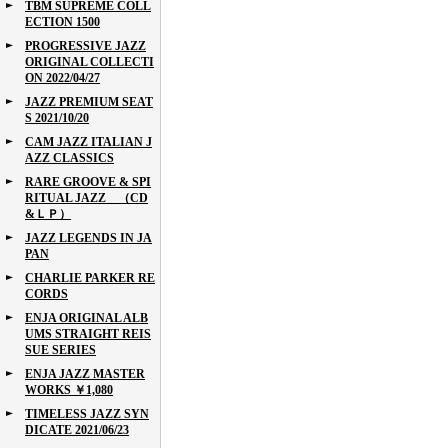
TBM SUPREME COLL
ECTION 1500
PROGRESSIVE JAZZ
ORIGINAL COLLECTI
ON 2022/04/27
JAZZ PREMIUM SEAT
S 2021/10/20
CAM JAZZ ITALIAN J
AZZ CLASSICS
RARE GROOVE & SPI
RITUAL JAZZ （CD
&ＬＰ）
JAZZ LEGENDS IN JA
PAN
CHARLIE PARKER RE
CORDS
ENJA ORIGINAL ALB
UMS STRAIGHT REIS
SUE SERIES
ENJA JAZZ MASTER
WORKS ￥1,080
TIMELESS JAZZ SYN
DICATE 2021/06/23