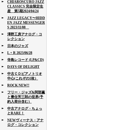
CHIAROSCURO JAZZ
CLASSICS 完全限定生
産 第5期2024/04/24
JAZZ LEGACY〜HIDD
EN JAZZ MESSENGER
S 2023/11/08
澤野工房アナログ・コ
レクション
日本のジャズ
L + R 2023/06/28
寺島レコード (LP&CD)
DAYS OF DELIGHT
中古ＣＤピアノトリオ
中心(これぞの1枚）
ROCK NEW!!
フリー・ジャズ&阿部薫
と豊住芳三郎の世界(予
約入荷分含む）
中古アナログ・ちょっ
とRARE！
NEWヴィーナス・アナ
ログ・コレクション