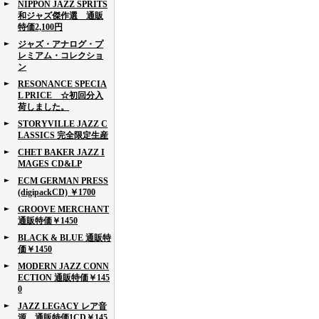
NIPPON JAZZ SPRITS
和ジャズ傑作選 通販
特価2,100円
ジャズ・アナログ・プ
レミアム・コレクショ
ン
RESONANCE SPECIA
L PRICE ☆初回分入
荷しました。
STORYVILLE JAZZ C
LASSICS 完全限定生産
CHET BAKER JAZZ I
MAGES CD&LP
ECM GERMAN PRESS
(digipackCD) ￥1700
GROOVE MERCHANT
通販特価￥1450
BLACK & BLUE 通販特
価￥1450
MODERN JAZZ CONN
ECTION 通販特価￥145
0
JAZZ LEGACY レア音
源 通販特価1CD￥145