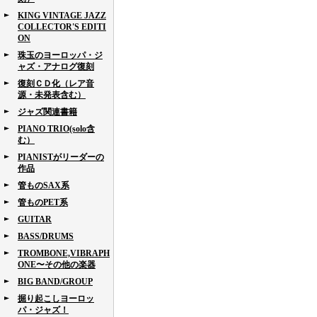
KING VINTAGE JAZZ
COLLECTOR'S EDITI
ON
珠玉のヨーロッパ・ジ
ャズ・アナログ復刻
復刻ＣＤ化（レア音
源・未発表含む）
ジャズ関連書籍
PIANO TRIO(solo含
む）
PIANISTがリーダーの
作品
管ものSAX系
管ものPET系
GUITAR
BASS/DRUMS
TROMBONE,VIBRAPH
ONE〜その他の楽器
BIG BAND/GROUP
掘り起こしヨーロッ
パ・ジャズ！