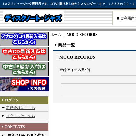
ＪＡＺＺミュージック専門店です。コアな掘り出し物からスタンダードまで、ＪＡＺＺのＣＤ・Ｌ
ご利用案
ホーム
｜
MOCO RECORDS
商品一覧
MOCO RECORDS
登録アイテム数
:
0件
ログイン
新規登録はこちら
ログインはこちら
CONTENTS
輸入ＣＤ&DVD入荷予