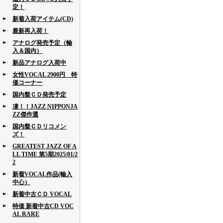
定！
新着入荷アイテム(CD)
最新再入荷！
アナログ発売予定（輸
入＆国内）
新品アナログ入荷中
女性VOCAL 2900円 特
価コーナー
国内盤ＣＤ発売予定
凄！！JAZZ NIPPONJA
ZZ傑作選
国内盤ＣＤリコメン
ズ！
GREATEST JAZZ OF A
LL TIME 第5期2025/01/2
2
新着VOCAL作品(輸入
中心）
新着中古ＣＤ VOCAL
特価 新着中古CD VOC
AL RARE