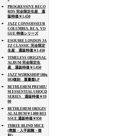
PROGRESSIVE RECO
RDS 完全限定生産 通
販特価￥1,450
JAZZ CONNOISSEUR
COLUMBIA. RCA. VO
GUE 特価シリーズ
ESQUIRE LONDON JA
ZZ CLASSIC 完全限定
生産 通販特価￥1,450
TIMELESS ORIGINAL
ALBUM 完全限定生
産 通販特価￥1,050
JAZZ WORKSHOP 180g
HQ復刻 重量盤LP
BETHLEHEM PREMIU
M ESSENTIAL UHQCD
SERIES 通販特価￥19
00
BETHLEHEM ORIGIN
AL ALBUM￥1,000 REI
SSUE 通販特価￥950
THREE BLIND MICE
(廃盤・入手困難・復
刻）