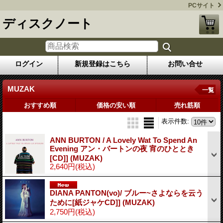
PCサイト
ディスクノート
ログイン
新規登録はこちら
お問い合せ
MUZAK
一覧
おすすめ順
価格の安い順
売れ筋順
表示件数
:
ANN BURTON / A Lovely Wat To Spend An
Evening アン・バートンの夜 宵のひととき
[CD]] (MUZAK)
2,640円
(税込)
DIANA PANTON(vo)/ ブルー~さよならを云う
ために[紙ジャケCD]] (MUZAK)
2,750円
(税込)