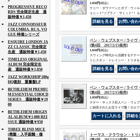
1,050円
(税込)
PROGRESSIVE RECO
ケニー・ダヴァーンとボブ・ウィル
RDS 完全限定生産 通
ユニット“ソプラノ・サミット”！
販特価￥1,450
｜
JAZZ CONNOISSEUR
COLUMBIA. RCA. VO
GUE 特価シリーズ
ベン・ウェブスター / ライヴ・アッ
ESQUIRE LONDON JA
[第4回 2017/2/15発売]
ZZ CLASSIC 完全限定
1,050円
(税込)
生産 通販特価￥1,450
スウィング時代から活躍するテナー
TIMELESS ORIGINAL
トにスタン・トレイシー・トリオを
ALBUM 完全限定生
産 通販特価￥1,050
｜
JAZZ WORKSHOP 180g
HQ復刻 重量盤LP
ベン・ウェブスター / ライヴ・アッ
BETHLEHEM PREMIU
[第4回 2017/2/15発売]
M ESSENTIAL UHQCD
1,050円
(税込)
SERIES 通販特価￥19
テナー・サックス巨人ベン・ウェブスタ
00
に録音されたお宝ライヴ盤！ロルフ
BETHLEHEM ORIGIN
｜
AL ALBUM￥1,000 REI
SSUE 通販特価￥950
THREE BLIND MICE
(廃盤・入手困難・復
トーマス・クラウセン・トリオ / プ
刻）
[第4回 2017/2/15発売]