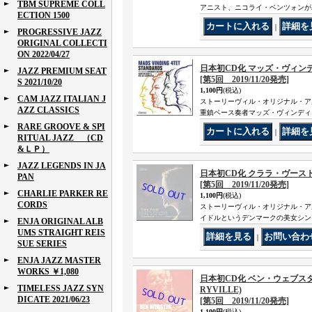
TBM SUPREME COLL
アニスト、ニコライ・ベンツォンが
ECTION 1500
｜
PROGRESSIVE JAZZ
ORIGINAL COLLECTI
ON 2022/04/27
日本初CD化 マッズ・ヴィンディン
JAZZ PREMIUM SEAT
[第5回 2019/11/20発売]
S 2021/10/20
1,100円
(税込)
CAM JAZZ ITALIAN J
ストーリーヴィル・オリジナル・ア
AZZ CLASSICS
重鎮ベース奏者マッズ・ヴィンディ
RARE GROOVE & SPI
｜
RITUAL JAZZ （CD
&ＬＰ）
JAZZ LEGENDS IN JA
日本初CD化 クララ・ヴースト(vo
PAN
[第5回 2019/11/20発売]
CHARLIE PARKER RE
1,100円
(税込)
CORDS
ストーリーヴィル・オリジナル・ア
イドルというデンマークの美女シン
ENJA ORIGINAL ALB
UMS STRAIGHT REIS
｜
SUE SERIES
ENJA JAZZ MASTER
WORKS ￥1,080
日本初CD化 ベン・ウェブスター
TIMELESS JAZZ SYN
RYVILLE)
DICATE 2021/06/23
[第5回 2019/11/20発売]
1,100円
(税込)