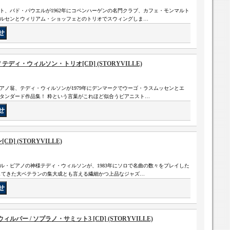
ト、バド・パウエルが1962年にコペンハーゲンの名門クラブ、カフェ・モンマルト
デルセンとウィリアム・ショッフェとのトリオでスウィングしま…
テディ・ウィルソン・トリオ[CD] (STORYVILLE)
アノ翁、テディ・ウィルソンが1979年にデンマークでウーゴ・ラスムッセンとエ
タンダード作品集！ 粋という言葉がこれほど似合うピアニスト…
D] (STORYVILLE)
ル・ピアノの神様テディ・ウィルソンが、1983年にソロで名曲の数々をプレイした
してきた大ベテランの集大成とも言える繊細かつ上品なジャズ…
ー / ソプラノ・サミット3 [CD] (STORYVILLE)