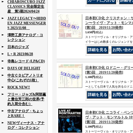
｜
CHIAROSCURO JAZZ
CLASSICS 完全限定生
産 第5期2024/04/24
日本初CD化 クリスチャン・
JAZZ LEGACY〜HIDD
ン〜ライヴ・アット・モンマルトル 
EN JAZZ MESSENGER
[第5回 2019/11/20発売]
S 2023/11/08
1,650円
(税込)
澤野工房アナログ・コ
ストーリーヴィル・オリジナル・ア
レクション
イラーはじめ数多くのレジェンドを
日本のジャズ
｜
L + R 2023/06/28
寺島レコード (LP&CD)
日本初CD化 ロドニー・グリーン 
DAYS OF DELIGHT
[第5回 2019/11/20発売]
中古ＣＤピアノトリオ
1,100円
(税込)
中心(これぞの1枚）
ストーリーヴィル・オリジナル・ア
ーとしても日本で人気を誇るロドニ
ROCK NEW!!
フリー・ジャズ&阿部薫
｜
と豊住芳三郎の世界(予
約入荷分含む）
中古アナログ・ちょっ
日本初CD化 ニコライ・ベン
とRARE！
ヴ・アット・モンマルトル 10%込[
[第5回 2019/11/20発売]
NEWヴィーナス・アナ
1,100円
(税込)
ログ・コレクション
ストーリーヴィル・オリジナル・ア