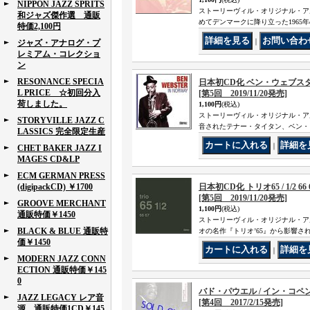
NIPPON JAZZ SPRITS
ストーリーヴィル・オリジナル・ア
和ジャズ傑作選 通販
めてデンマークに降り立った1965
特価2,100円
｜
ジャズ・アナログ・プ
レミアム・コレクショ
ン
RESONANCE SPECIA
日本初CD化 ベン・ウェブスター /
L PRICE ☆初回分入
[第5回 2019/11/20発売]
荷しました。
1,100円
(税込)
ストーリーヴィル・オリジナル・ア
STORYVILLE JAZZ C
音されたテナー・タイタン、ベン・
LASSICS 完全限定生産
｜
CHET BAKER JAZZ I
MAGES CD&LP
ECM GERMAN PRESS
(digipackCD) ￥1700
日本初CD化 トリオ65 / 1/2 66 
[第5回 2019/11/20発売]
GROOVE MERCHANT
1,100円
(税込)
通販特価￥1450
ストーリーヴィル・オリジナル・ア
BLACK & BLUE 通販特
オの名作『トリオ’65』から影響
価￥1450
｜
MODERN JAZZ CONN
ECTION 通販特価￥145
0
バド・パウエル / イン・コペンハー
JAZZ LEGACY レア音
[第4回 2017/2/15発売]
源 通販特価1CD￥145