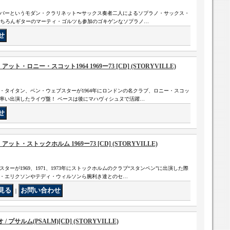
バーというモダン・クラリネット〜サックス奏者二人によるソプラノ・サックス・
 もちろんギターのマーティ・ゴルツも参加のゴキゲンなソプラノ…
ト・ロニー・スコット1964 1969ー73 [CD] (STORYVILLE)
・タイタン、ベン・ウェブスターが1964年にロンドンの名クラブ、ロニー・スコッ
率い出演したライヴ盤！ ベースは後にマハヴィシュヌで活躍…
ト・ストックホルム 1969ー73 [CD] (STORYVILLE)
ーが1969、1971、1973年にストックホルムのクラブ“スタンペン”に出演した際
・エリクソンやテディ・ウィルソンら腕利き達とのセ…
｜
サルム(PSALM)[CD] (STORYVILLE)