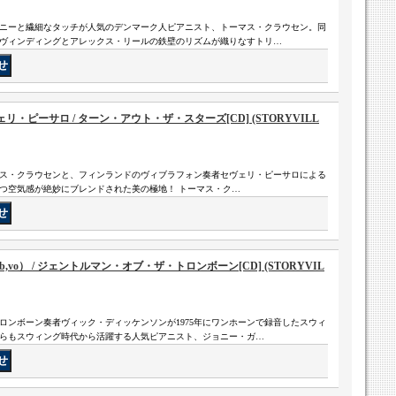
ニーと繊細なタッチが人気のデンマーク人ピアニスト、トーマス・クラウセン。同
ヴィンディングとアレックス・リールの鉄壁のリズムが織りなすトリ…
ピーサロ / ターン・アウト・ザ・スターズ[CD] (STORYVILL
ス・クラウセンと、フィンランドのヴィブラフォン奏者セヴェリ・ピーサロによる
つ空気感が絶妙にブレンドされた美の極地！ トーマス・ク…
vo） / ジェントルマン・オブ・ザ・トロンボーン[CD] (STORYVIL
ロンボーン奏者ヴィック・ディッケンソンが1975年にワンホーンで録音したスウィ
らもスウィング時代から活躍する人気ピアニスト、ジョニー・ガ…