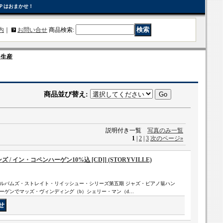
Ｐはおまかせ！
内
｜
お問い合せ
商品検索
:
限定生産
商品並び替え
:
説明付き一覧
写真のみ一覧
1
|
2
|
3
次のページ
»
/ イン・コペンハーゲン10%込 [CD]] (STORYVILLE)
ルバムズ・ストレイト・リイッシュー・シリーズ第五期 ジャズ・ピアノ翁ハン
ハーゲンでマッズ・ヴィンディング（b）シェリー・マン（d…