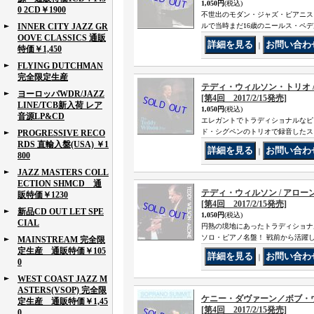
1,050円
(税込)
0 2CD￥1900
不世出のモダン・ジャズ・ピアニス
INNER CITY JAZZ GR
ルで当時まだ16歳のニールス・ペ
OOVE CLASSICS 通販
｜
特価￥1,450
FLYING DUTCHMAN
完全限定生産
テディ・ウィルソン・トリオ / 
ヨーロッパWDR/JAZZ
[第4回 2017/2/15発売]
LINE/TCB新入荷 レア
1,050円
(税込)
音源LP&CD
エレガントでトラディショナルなピ
ド・シグペンのトリオで録音したス
PROGRESSIVE RECO
RDS 直輸入盤(USA) ￥1
｜
800
JAZZ MASTERS COLL
ECTION SHMCD 通
テディ・ウィルソン / アローン[C
販特価￥1230
[第4回 2017/2/15発売]
新品CD OUT LET SPE
1,050円
(税込)
CIAL
円熟の境地にあったトラディショナ
ソロ・ピアノ名盤！ 戦前から活躍
MAINSTREAM 完全限
定生産 通販特価￥105
｜
0
WEST COAST JAZZ M
ASTERS(VSOP) 完全限
ケニー・ダヴァーン／ボブ・ウィルバ
定生産 通販特価￥1,45
[第4回 2017/2/15発売]
0