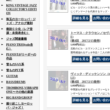
1,050円
(税込)
KING VINTAGE JAZZ
ビル・エヴァンス系の美しいハーモ
COLLECTOR'S EDITI
じくデンマークを代表するマッズ・
ON
｜
珠玉のヨーロッパ・ジ
ャズ・アナログ復刻
復刻ＣＤ化（レア音
源・未発表含む）
トーマス・クラウセン／セヴェリ・
E)
ジャズ関連書籍
[第4回 2017/2/15発売]
PIANO TRIO(solo含
1,050円
(税込)
む）
北欧のビル・エヴァンスことトーマ
透明感溢れるデュオ作品！二人の持
PIANISTがリーダーの
作品
｜
管ものSAX系
管ものPET系
ヴィック・ディッケンソン（tb,
GUITAR
LE)
[第4回 2017/2/15発売]
BASS/DRUMS
1,050円
(税込)
TROMBONE,VIBRAPH
中間派を代表するグレイヴィーなト
ONE〜その他の楽器
ンギーなセッション！ピアノはこち
BIG BAND/GROUP
｜
掘り起こしヨーロッ
パ・ジャズ！