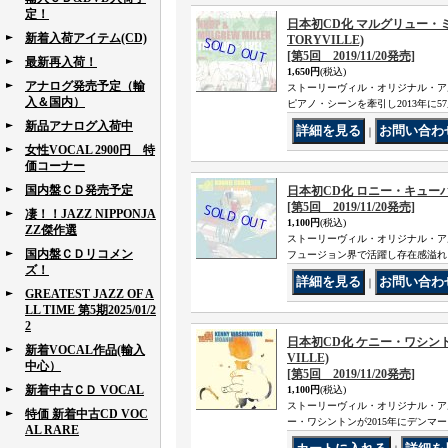
定！
日本初CD化 マルグリュー・ミラ
新着入荷アイテム(CD)
TORYVILLE)
[第5回 2019/11/20発売]
最新再入荷！
1,650円
(税込)
アナログ発売予定（輸
ストーリーヴィル・オリジナル・ア
入＆国内）
ピアノ・シーンを牽引し2013年に
新品アナログ入荷中
｜
女性VOCAL 2900円 特
価コーナー
国内盤ＣＤ発売予定
日本初CD化 ロニー・キューバー 
[第5回 2019/11/20発売]
凄！！JAZZ NIPPONJA
1,100円
(税込)
ZZ傑作選
ストーリーヴィル・オリジナル・ア
国内盤ＣＤリコメン
フュージョン界で活躍し存在感溢れ
ズ！
｜
GREATEST JAZZ OF A
LL TIME 第5期2025/01/2
2
日本初CD化 ケニー・ワシントン
新着VOCAL作品(輸入
VILLE)
中心）
[第5回 2019/11/20発売]
新着中古ＣＤ VOCAL
1,100円
(税込)
ストーリーヴィル・オリジナル・ア
特価 新着中古CD VOC
ー・ワシントンが2015年にデンマ
AL RARE