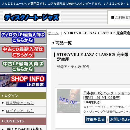
ＪＡＺＺミュージック専門店です。コアな掘り出し物からスタンダードまで、ＪＡＺＺのＣＤ・Ｌ
ご利用案
ホーム
｜
STORYVILLE JAZZ CLASSICS 完全
商品一覧
STORYVILLE JAZZ CLASSICS 完全限
定生産
登録アイテム数
:
90件
日本初CD化 ハンク・ジョーンズ 
ログイン
[第5回 2019/11/20発売]
1,100円
(税込)
新規登録はこちら
ストーリーヴィル・オリジナル・ア
ログインはこちら
ク・ジョーンズが1983年にコペン
｜
CONTENTS
輸入ＣＤ&DVD入荷予