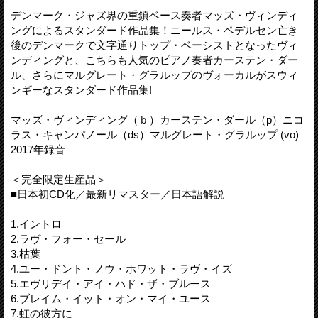
デンマーク・ジャズ界の重鎮ベース奏者マッズ・ヴィンディ
ングによるスタンダード作品集！ニールス・ペデルセン亡き
後のデンマークで文字通りトップ・ベーシストとなったヴィ
ンディングと、こちらも人気のピアノ奏者カーステン・ダー
ル、さらにマルグレート・グラルップのヴォーカルがスウィ
ンギーなスタンダード作品集!
マッズ・ヴィンディング（ｂ）カーステン・ダール（p）ニコ
ラス・キャンパノール（ds）マルグレート・グラルップ (vo)
2017年録音
＜完全限定生産品＞
■日本初CD化／最新リマスター／日本語解説
1.イントロ
2.ラヴ・フォー・セール
3.枯葉
4.ユー・ドント・ノウ・ホワット・ラヴ・イズ
5.エヴリデイ・アイ・ハド・ザ・ブルース
6.ブレイム・イット・オン・マイ・ユース
7.虹の彼方に