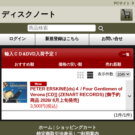
PCサイト
ディスクノート
ログイン
新規登録はこちら
お問い合せ
輸入ＣＤ&DVD入荷予定！
一覧
おすすめ順
価格の安い順
売れ筋順
表示件数
:
PETER ERSKINE(ds)４ / Four Gentlemen of
Verona [CD]] (ZENART RECORDS)
[御予約
商品 2026/ 8月上旬発売]
3,500円
(税込)
(1件/1件)
ホーム
|
ショッピングカート
特定商取引法表示
|
ご利用案内