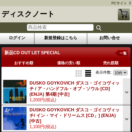
PCサイト
ディスクノート
ログイン
新規登録はこちら
お問い合せ
新品CD OUT LET SPECIAL
一覧
おすすめ順
価格の安い順
売れ筋順
表示件数
:
DUSKO GOYKOVICH ダスコ・ゴイコヴィッ
チ / ア・ハンドフル・オブ・ソウル [CD]
(ENJA) 第4期
[中古]
1,200円
(税込)
DUSKO GOYKOVICH ダスコ・ゴイコヴィッ
チ/ イン・マイ・ドリームス [CD」] (ENJA)
[中古]
1,100円
(税込)