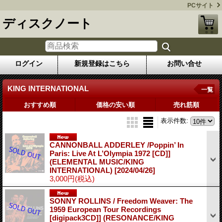
PCサイト
ディスクノート
ログイン
新規登録はこちら
お問い合せ
KING INTERNATIONAL
一覧
おすすめ順
価格の安い順
売れ筋順
表示件数
:
CANNONBALL ADDERLEY /Poppin’ In
Paris: Live At L’Olympia 1972 [CD]]
(ELEMENTAL MUSIC/KING
INTERNATIONAL)
[2024/04/26]
3,000円
(税込)
SONNY ROLLINS / Freedom Weaver: The
1959 European Tour Recordings
[digipack3CD]] (RESONANCE/KING