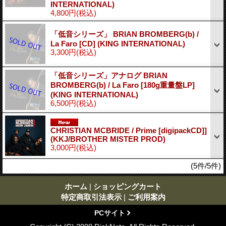
INTERNATIONAL)
4,800円
(税込)
「低音シリーズ」 BRIAN BROMBERG(b) /
La Faro [CD] (KING INTERNATIONAL)
3,300円
(税込)
「低音シリーズ」アナログ BRIAN
BROMBERG(b) / La Faro [180g重量盤LP]
(KING INTERNATIONAL)
6,500円
(税込)
CHRISTIAN MCBRIDE / Prime [digipackCD]]
(KKJ/BROTHER MISTER PROD)
3,000円
(税込)
(5件/5件)
ホーム
|
ショッピングカート
特定商取引法表示
|
ご利用案内
PCサイト