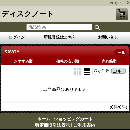
PCサイト
ディスクノート
ログイン
新規登録はこちら
お問い合せ
SAVOY
一覧
おすすめ順
価格の安い順
売れ筋順
表示件数
:
該当商品はありません
(0件/0件)
ホーム
|
ショッピングカート
特定商取引法表示
|
ご利用案内