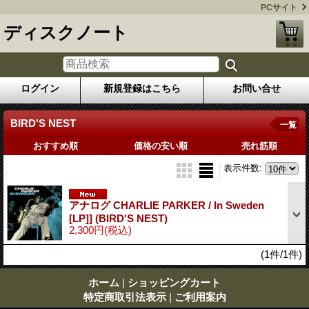
PCサイト
ディスクノート
ログイン
新規登録はこちら
お問い合せ
BIRD'S NEST
一覧
おすすめ順
価格の安い順
売れ筋順
表示件数
:
アナログ CHARLIE PARKER / In Sweden
[LP]] (BIRD'S NEST)
2,300円
(税込)
(1件/1件)
ホーム
|
ショッピングカート
特定商取引法表示
|
ご利用案内