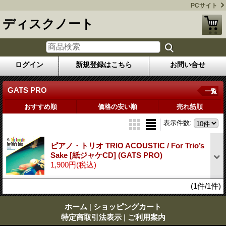
PCサイト
ディスクノート
ログイン
新規登録はこちら
お問い合せ
GATS PRO
一覧
おすすめ順
価格の安い順
売れ筋順
表示件数
:
ピアノ・トリオ TRIO ACOUSTIC / For Trio’s
Sake [紙ジャケCD] (GATS PRO)
1,900円
(税込)
(1件/1件)
ホーム
|
ショッピングカート
特定商取引法表示
|
ご利用案内