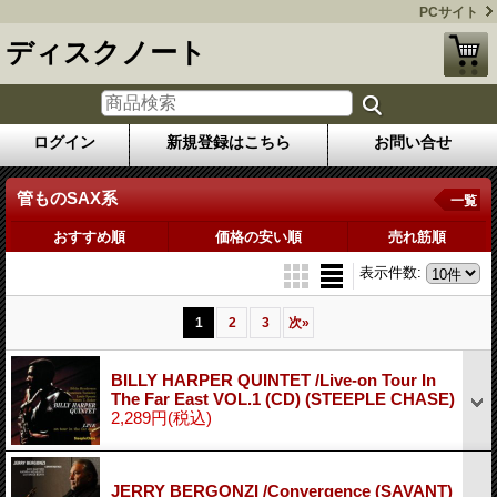
PCサイト
ディスクノート
ログイン
新規登録はこちら
お問い合せ
管ものSAX系
一覧
おすすめ順
価格の安い順
売れ筋順
表示件数
:
1
2
3
次
»
BILLY HARPER QUINTET /Live-on Tour In
The Far East VOL.1 (CD) (STEEPLE CHASE)
2,289円
(税込)
JERRY BERGONZI /Convergence (SAVANT)