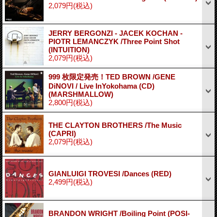
2,079円
(税込)
JERRY BERGONZI - JACEK KOCHAN -
PIOTR LEMANCZYK /Three Point Shot
(INTUITION)
2,079円
(税込)
999 枚限定発売！TED BROWN /GENE
DiNOVI / Live InYokohama (CD)
(MARSHMALLOW)
2,800円
(税込)
THE CLAYTON BROTHERS /The Music
(CAPRI)
2,079円
(税込)
GIANLUIGI TROVESI /Dances (RED)
2,499円
(税込)
BRANDON WRIGHT /Boiling Point (POSI-