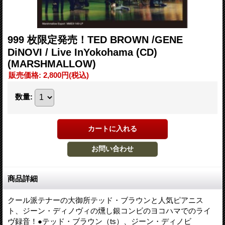
999 枚限定発売！TED BROWN /GENE
DiNOVI / Live InYokohama (CD)
(MARSHMALLOW)
販売価格
:
2,800円
(税込)
数量
:
商品詳細
クール派テナーの大御所テッド・ブラウンと人気ピアニス
ト、ジーン・ディノヴィの燻し銀コンビのヨコハマでのライ
ヴ録音！●テッド・ブラウン（ts）、ジーン・ディノビ