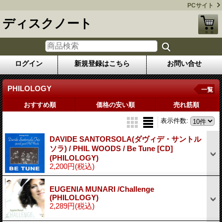
PCサイト
ディスクノート
ログイン
新規登録はこちら
お問い合せ
PHILOLOGY
一覧
おすすめ順
価格の安い順
売れ筋順
表示件数
:
DAVIDE SANTORSOLA(ダヴィデ・サントル
ソラ) / PHIL WOODS / Be Tune [CD]
(PHILOLOGY)
2,200円
(税込)
EUGENIA MUNARI /Challenge
(PHILOLOGY)
2,289円
(税込)