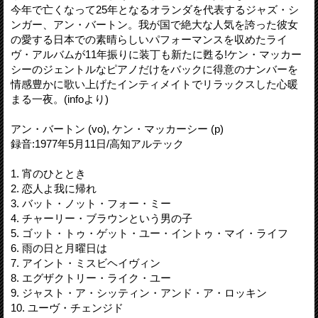
今年で亡くなって25年となるオランダを代表するジャズ・シ
ンガー、アン・バートン。我が国で絶大な人気を誇った彼女
の愛する日本での素晴らしいパフォーマンスを収めたライ
ヴ・アルバムが11年振りに装丁も新たに甦る!ケン・マッカー
シーのジェントルなピアノだけをバックに得意のナンバーを
情感豊かに歌い上げたインティメイトでリラックスした心暖
まる一夜。(infoより)
アン・バートン (vo), ケン・マッカーシー (p)
録音:1977年5月11日/高知アルテック
1. 宵のひととき
2. 恋人よ我に帰れ
3. バット・ノット・フォー・ミー
4. チャーリー・ブラウンという男の子
5. ゴット・トゥ・ゲット・ユー・イントゥ・マイ・ライフ
6. 雨の日と月曜日は
7. アイント・ミスビヘイヴィン
8. エグザクトリー・ライク・ユー
9. ジャスト・ア・シッティン・アンド・ア・ロッキン
10. ユーヴ・チェンジド