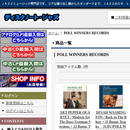
ＪＡＺＺミュージック専門店です。コアな掘り出し物からスタンダードまで、ＪＡＺＺのＣＤ・Ｌ
ご利用案
ホーム
｜
POLL WINNERS RECORDS
商品一覧
POLL WINNERS RECORDS
登録アイテム数
:
2件
ログイン
新規登録はこちら
ログインはこちら
ART PEPPER QUA
DINAH WASHING
RTET / Modern Art
TON / Back to The B
CONTENTS
The Russ Freeman S
lues + 11 Bonus Trac
essions + 12 Bonus T
ks [CD] (POLL W
輸入ＣＤ&DVD入荷予