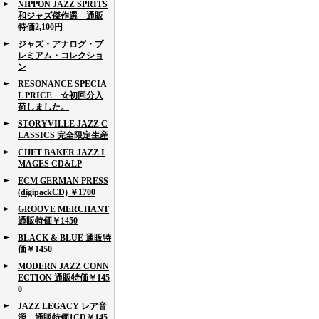
NIPPON JAZZ SPRITS
和ジャズ傑作選 通販
特価2,100円
ジャズ・アナログ・プ
レミアム・コレクショ
ン
RESONANCE SPECIA
L PRICE ☆初回分入
荷しました。
STORYVILLE JAZZ C
LASSICS 完全限定生産
CHET BAKER JAZZ I
MAGES CD&LP
ECM GERMAN PRESS
(digipackCD) ￥1700
GROOVE MERCHANT
通販特価￥1450
BLACK & BLUE 通販特
価￥1450
MODERN JAZZ CONN
ECTION 通販特価￥145
0
JAZZ LEGACY レア音
源 通販特価1CD￥145