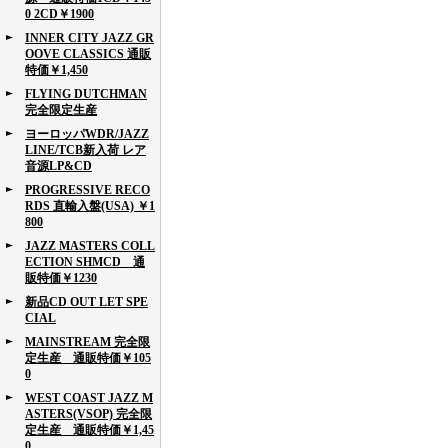
0 2CD￥1900
INNER CITY JAZZ GR
OOVE CLASSICS 通販
特価￥1,450
FLYING DUTCHMAN
完全限定生産
ヨーロッパWDR/JAZZ
LINE/TCB新入荷 レア
音源LP&CD
PROGRESSIVE RECO
RDS 直輸入盤(USA) ￥1
800
JAZZ MASTERS COLL
ECTION SHMCD 通
販特価￥1230
新品CD OUT LET SPE
CIAL
MAINSTREAM 完全限
定生産 通販特価￥105
0
WEST COAST JAZZ M
ASTERS(VSOP) 完全限
定生産 通販特価￥1,45
0