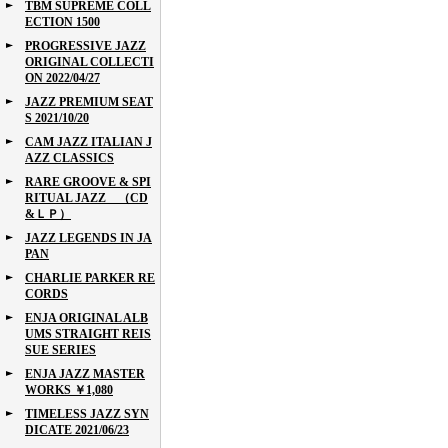
TBM SUPREME COLL
ECTION 1500
PROGRESSIVE JAZZ
ORIGINAL COLLECTI
ON 2022/04/27
JAZZ PREMIUM SEAT
S 2021/10/20
CAM JAZZ ITALIAN J
AZZ CLASSICS
RARE GROOVE & SPI
RITUAL JAZZ （CD
&ＬＰ）
JAZZ LEGENDS IN JA
PAN
CHARLIE PARKER RE
CORDS
ENJA ORIGINAL ALB
UMS STRAIGHT REIS
SUE SERIES
ENJA JAZZ MASTER
WORKS ￥1,080
TIMELESS JAZZ SYN
DICATE 2021/06/23