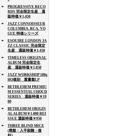
PROGRESSIVE RECO
RDS 完全限定生産 通
販特価￥1,450
JAZZ CONNOISSEUR
COLUMBIA. RCA. VO
GUE 特価シリーズ
ESQUIRE LONDON JA
ZZ CLASSIC 完全限定
生産 通販特価￥1,450
TIMELESS ORIGINAL
ALBUM 完全限定生
産 通販特価￥1,050
JAZZ WORKSHOP 180g
HQ復刻 重量盤LP
BETHLEHEM PREMIU
M ESSENTIAL UHQCD
SERIES 通販特価￥19
00
BETHLEHEM ORIGIN
AL ALBUM￥1,000 REI
SSUE 通販特価￥950
THREE BLIND MICE
(廃盤・入手困難・復
刻）