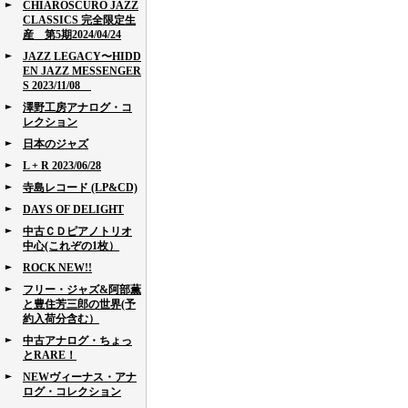
CHIAROSCURO JAZZ
CLASSICS 完全限定生
産 第5期2024/04/24
JAZZ LEGACY〜HIDD
EN JAZZ MESSENGER
S 2023/11/08
澤野工房アナログ・コ
レクション
日本のジャズ
L + R 2023/06/28
寺島レコード (LP&CD)
DAYS OF DELIGHT
中古ＣＤピアノトリオ
中心(これぞの1枚）
ROCK NEW!!
フリー・ジャズ&阿部薫
と豊住芳三郎の世界(予
約入荷分含む）
中古アナログ・ちょっ
とRARE！
NEWヴィーナス・アナ
ログ・コレクション