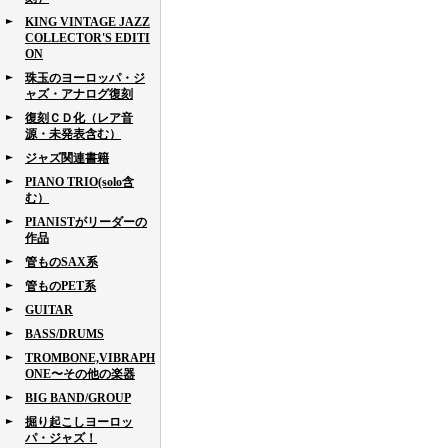
KING VINTAGE JAZZ
COLLECTOR'S EDITI
ON
珠玉のヨーロッパ・ジ
ャズ・アナログ復刻
復刻ＣＤ化（レア音
源・未発表含む）
ジャズ関連書籍
PIANO TRIO(solo含
む）
PIANISTがリーダーの
作品
管ものSAX系
管ものPET系
GUITAR
BASS/DRUMS
TROMBONE,VIBRAPH
ONE〜その他の楽器
BIG BAND/GROUP
掘り起こしヨーロッ
パ・ジャズ！