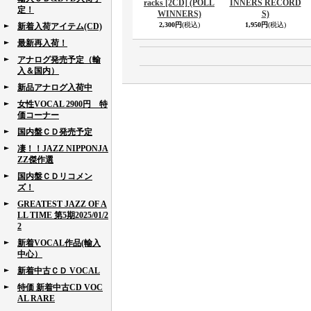
racks [2CD] (POLL
INNERS RECORD
定！
WINNERS)
S)
2,300円
(税込)
1,950円
(税込)
新着入荷アイテム(CD)
最新再入荷！
アナログ発売予定（輸
入＆国内）
新品アナログ入荷中
女性VOCAL 2900円 特
価コーナー
国内盤ＣＤ発売予定
凄！！JAZZ NIPPONJA
ZZ傑作選
国内盤ＣＤリコメン
ズ！
GREATEST JAZZ OF A
LL TIME 第5期2025/01/2
2
新着VOCAL作品(輸入
中心）
新着中古ＣＤ VOCAL
特価 新着中古CD VOC
AL RARE