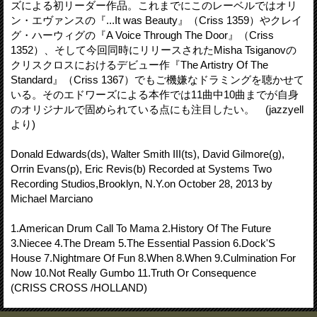
ズによる初リーダー作品。これまでにこのレーベルではオリ
ン・エヴァンスの『...It was Beauty』（Criss 1359）やクレイ
グ・ハーウィグの『A Voice Through The Door』（Criss
1352）、そして今回同時にリリースされたMisha Tsiganovの
クリスクロスにおけるデビュー作『The Artistry Of The
Standard』（Criss 1367）でもご機嫌なドラミングを聴かせて
いる。そのエドワーズによる本作では11曲中10曲までが自身
のオリジナルで固められている点にも注目したい。 (jazzyell
より)
Donald Edwards(ds), Walter Smith III(ts), David Gilmore(g),
Orrin Evans(p), Eric Revis(b) Recorded at Systems Two
Recording Studios,Brooklyn, N.Y.on October 28, 2013 by
Michael Marciano
1.American Drum Call To Mama 2.History Of The Future
3.Niecee 4.The Dream 5.The Essential Passion 6.Dock'S
House 7.Nightmare Of Fun 8.When 8.When 9.Culmination For
Now 10.Not Really Gumbo 11.Truth Or Consequence
(CRISS CROSS /HOLLAND)