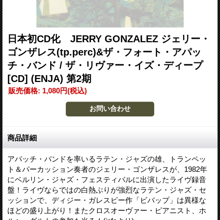
日本初CD化 JERRY GONZALEZ ジェリー・
ゴンザレス(tp.perc)&ザ・フォート・アパッ
チ・バンド / ザ・リヴァー・イズ・ディープ
[CD] (ENJA) 第2期
販売価格
:
1,080円
(税込)
商品詳細
アパッチ・バンドを率いるラテン・ジャズの雄、トランペッ
ト＆パーカッション奏者のジェリー・ゴンザレスが、1982年
にベルリン・ジャズ・フェスティバルに出演したライヴ録音
盤！ライヴならではの白熱ぶりが強烈なラテン・ジャズ・セ
ッションで、ディジー・ガレスピー作「ビバップ」は異様な
ほどの盛り上がり！またクロスオーヴァー・ピアニスト、ホ