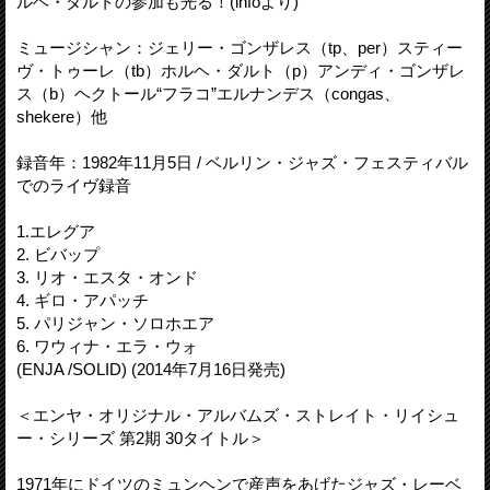
ルヘ・ダルトの参加も光る！(infoより)
ミュージシャン：ジェリー・ゴンザレス（tp、per）スティー
ヴ・トゥーレ（tb）ホルヘ・ダルト（p）アンディ・ゴンザレ
ス（b）ヘクトール“フラコ”エルナンデス（congas、
shekere）他
録音年：1982年11月5日 / ベルリン・ジャズ・フェスティバル
でのライヴ録音
1.エレグア
2. ビバップ
3. リオ・エスタ・オンド
4. ギロ・アパッチ
5. パリジャン・ソロホエア
6. ワウィナ・エラ・ウォ
(ENJA /SOLID) (2014年7月16日発売)
＜エンヤ・オリジナル・アルバムズ・ストレイト・リイシュ
ー・シリーズ 第2期 30タイトル＞
1971年にドイツのミュンヘンで産声をあげたジャズ・レーベ