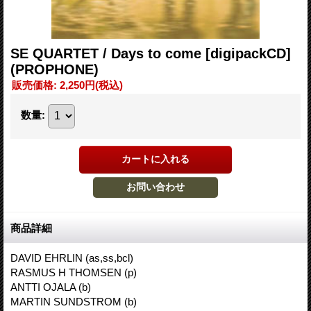
SE QUARTET / Days to come [digipackCD]
(PROPHONE)
販売価格
:
2,250円
(税込)
数量
:
商品詳細
DAVID EHRLIN (as,ss,bcl)
RASMUS H THOMSEN (p)
ANTTI OJALA (b)
MARTIN SUNDSTROM (b)