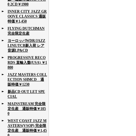
0 2CD￥1900
INNER CITY JAZZ GR
OOVE CLASSICS 通販
特価￥1,450
FLYING DUTCHMAN
完全限定生産
ヨーロッパWDR/JAZZ
LINE/TCB新入荷 レア
音源LP&CD
PROGRESSIVE RECO
RDS 直輸入盤(USA) ￥1
800
JAZZ MASTERS COLL
ECTION SHMCD 通
販特価￥1230
新品CD OUT LET SPE
CIAL
MAINSTREAM 完全限
定生産 通販特価￥105
0
WEST COAST JAZZ M
ASTERS(VSOP) 完全限
定生産 通販特価￥1,45
0