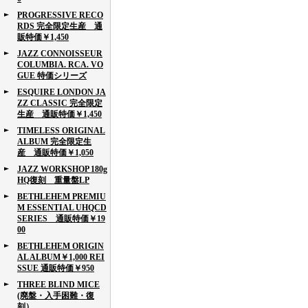
PROGRESSIVE RECO
RDS 完全限定生産 通
販特価￥1,450
JAZZ CONNOISSEUR
COLUMBIA. RCA. VO
GUE 特価シリーズ
ESQUIRE LONDON JA
ZZ CLASSIC 完全限定
生産 通販特価￥1,450
TIMELESS ORIGINAL
ALBUM 完全限定生
産 通販特価￥1,050
JAZZ WORKSHOP 180g
HQ復刻 重量盤LP
BETHLEHEM PREMIU
M ESSENTIAL UHQCD
SERIES 通販特価￥19
00
BETHLEHEM ORIGIN
AL ALBUM￥1,000 REI
SSUE 通販特価￥950
THREE BLIND MICE
(廃盤・入手困難・復
刻）