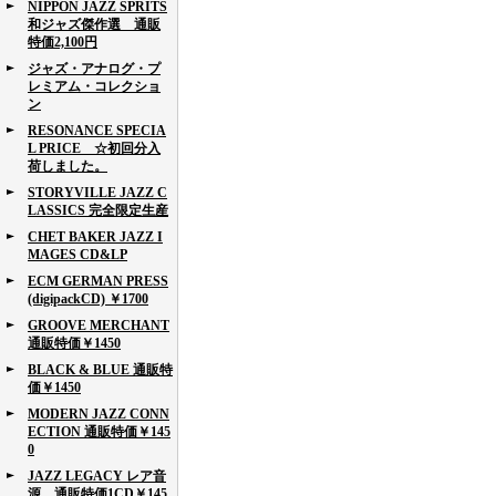
NIPPON JAZZ SPRITS
和ジャズ傑作選 通販
特価2,100円
ジャズ・アナログ・プ
レミアム・コレクショ
ン
RESONANCE SPECIA
L PRICE ☆初回分入
荷しました。
STORYVILLE JAZZ C
LASSICS 完全限定生産
CHET BAKER JAZZ I
MAGES CD&LP
ECM GERMAN PRESS
(digipackCD) ￥1700
GROOVE MERCHANT
通販特価￥1450
BLACK & BLUE 通販特
価￥1450
MODERN JAZZ CONN
ECTION 通販特価￥145
0
JAZZ LEGACY レア音
源 通販特価1CD￥145