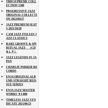
TBM SUPREME COLL
ECTION 1500
PROGRESSIVE JAZZ
ORIGINAL COLLECTI
ON 2022/04/27
JAZZ PREMIUM SEAT
S 2021/10/20
CAM JAZZ ITALIAN J
AZZ CLASSICS
RARE GROOVE & SPI
RITUAL JAZZ （CD
&ＬＰ）
JAZZ LEGENDS IN JA
PAN
CHARLIE PARKER RE
CORDS
ENJA ORIGINAL ALB
UMS STRAIGHT REIS
SUE SERIES
ENJA JAZZ MASTER
WORKS ￥1,080
TIMELESS JAZZ SYN
DICATE 2021/06/23