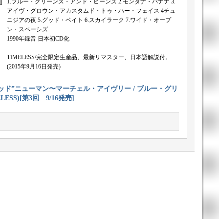
1.ブルー・グリーンズ・アンド・ビーンズ 2.モンタナ・バナナ 3.
アイヴ・グロウン・アカスタムド・トゥ・ハー・フェイス 4チュ
ニジアの夜 5.グッド・ベイト 6.スカイラーク 7.ワイド・オープ
ン・スペーシズ
1990年録音 日本初CD化
TIMELESS/完全限定生産品、最新リマスター、日本語解説付。
(2015年9月16日発売)
ッド”ニューマン〜マーチェル・アイヴリー / ブルー・グリ
ESS)
[
第3回 9/16発売
]