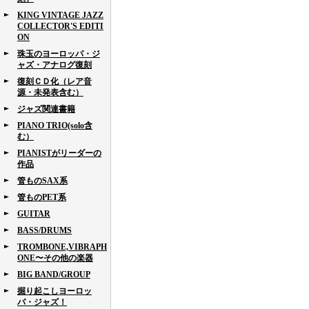
KING VINTAGE JAZZ
COLLECTOR'S EDITI
ON
珠玉のヨーロッパ・ジ
ャズ・アナログ復刻
復刻ＣＤ化（レア音
源・未発表含む）
ジャズ関連書籍
PIANO TRIO(solo含
む）
PIANISTがリーダーの
作品
管ものSAX系
管ものPET系
GUITAR
BASS/DRUMS
TROMBONE,VIBRAPH
ONE〜その他の楽器
BIG BAND/GROUP
掘り起こしヨーロッ
パ・ジャズ！