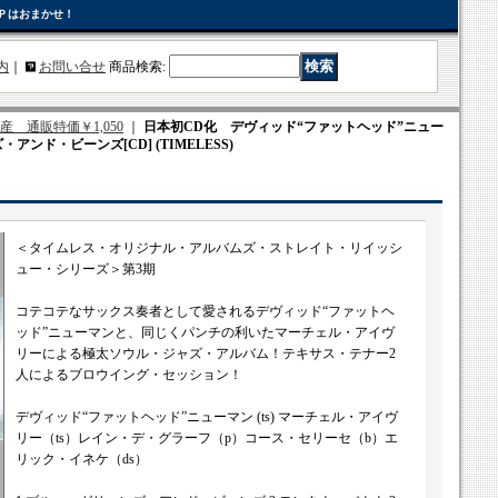
Ｐはおまかせ！
内
｜
お問い合せ
商品検索
:
定生産 通販特価￥1,050
｜
日本初CD化 デヴィッド“ファットヘッド”ニュー
ンド・ビーンズ[CD] (TIMELESS)
＜タイムレス・オリジナル・アルバムズ・ストレイト・リイッシ
ュー・シリーズ＞第3期
コテコテなサックス奏者として愛されるデヴィッド“ファットヘ
ッド”ニューマンと、同じくパンチの利いたマーチェル・アイヴ
リーによる極太ソウル・ジャズ・アルバム！テキサス・テナー2
人によるブロウイング・セッション！
デヴィッド“ファットヘッド”ニューマン (ts) マーチェル・アイヴ
リー（ts）レイン・デ・グラーフ（p）コース・セリーセ（b）エ
リック・イネケ（ds）