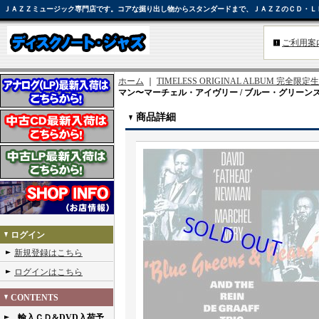
ＪＡＺＺミュージック専門店です。コアな掘り出し物からスタンダードまで、ＪＡＺＺのＣＤ・Ｌ
ご利用案
ホーム
｜
TIMELESS ORIGINAL ALBUM 完全限
マン〜マーチェル・アイヴリー / ブルー・グリーンズ・ア
商品詳細
ログイン
新規登録はこちら
ログインはこちら
CONTENTS
輸入ＣＤ&DVD入荷予