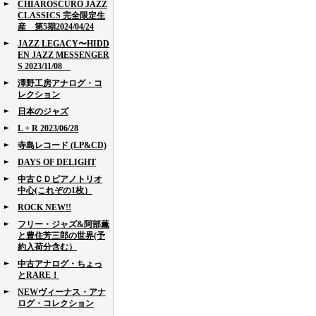
CHIAROSCURO JAZZ
CLASSICS 完全限定生
産 第5期2024/04/24
JAZZ LEGACY〜HIDD
EN JAZZ MESSENGER
S 2023/11/08
澤野工房アナログ・コ
レクション
日本のジャズ
L + R 2023/06/28
寺島レコード (LP&CD)
DAYS OF DELIGHT
中古ＣＤピアノトリオ
中心(これぞの1枚）
ROCK NEW!!
フリー・ジャズ&阿部薫
と豊住芳三郎の世界(予
約入荷分含む）
中古アナログ・ちょっ
とRARE！
NEWヴィーナス・アナ
ログ・コレクション