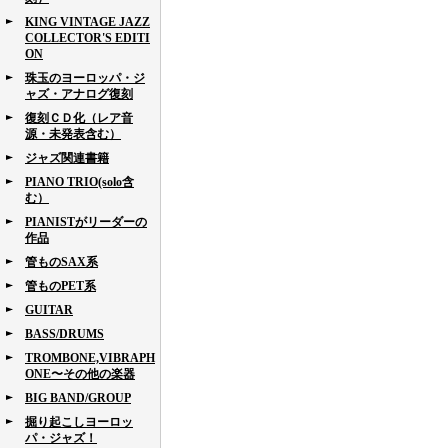
KING VINTAGE JAZZ
COLLECTOR'S EDITI
ON
珠玉のヨーロッパ・ジ
ャズ・アナログ復刻
復刻ＣＤ化（レア音
源・未発表含む）
ジャズ関連書籍
PIANO TRIO(solo含
む）
PIANISTがリーダーの
作品
管ものSAX系
管ものPET系
GUITAR
BASS/DRUMS
TROMBONE,VIBRAPH
ONE〜その他の楽器
BIG BAND/GROUP
掘り起こしヨーロッ
パ・ジャズ！