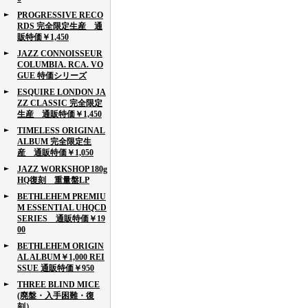
PROGRESSIVE RECO
RDS 完全限定生産 通
販特価￥1,450
JAZZ CONNOISSEUR
COLUMBIA. RCA. VO
GUE 特価シリーズ
ESQUIRE LONDON JA
ZZ CLASSIC 完全限定
生産 通販特価￥1,450
TIMELESS ORIGINAL
ALBUM 完全限定生
産 通販特価￥1,050
JAZZ WORKSHOP 180g
HQ復刻 重量盤LP
BETHLEHEM PREMIU
M ESSENTIAL UHQCD
SERIES 通販特価￥19
00
BETHLEHEM ORIGIN
AL ALBUM￥1,000 REI
SSUE 通販特価￥950
THREE BLIND MICE
(廃盤・入手困難・復
刻）