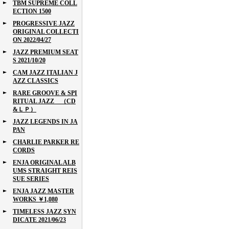
TBM SUPREME COLL
ECTION 1500
PROGRESSIVE JAZZ
ORIGINAL COLLECTI
ON 2022/04/27
JAZZ PREMIUM SEAT
S 2021/10/20
CAM JAZZ ITALIAN J
AZZ CLASSICS
RARE GROOVE & SPI
RITUAL JAZZ （CD
&ＬＰ）
JAZZ LEGENDS IN JA
PAN
CHARLIE PARKER RE
CORDS
ENJA ORIGINAL ALB
UMS STRAIGHT REIS
SUE SERIES
ENJA JAZZ MASTER
WORKS ￥1,080
TIMELESS JAZZ SYN
DICATE 2021/06/23