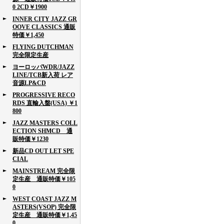
0 2CD￥1900
INNER CITY JAZZ GR
OOVE CLASSICS 通販
特価￥1,450
FLYING DUTCHMAN
完全限定生産
ヨーロッパWDR/JAZZ
LINE/TCB新入荷 レア
音源LP&CD
PROGRESSIVE RECO
RDS 直輸入盤(USA) ￥1
800
JAZZ MASTERS COLL
ECTION SHMCD 通
販特価￥1230
新品CD OUT LET SPE
CIAL
MAINSTREAM 完全限
定生産 通販特価￥105
0
WEST COAST JAZZ M
ASTERS(VSOP) 完全限
定生産 通販特価￥1,45
0