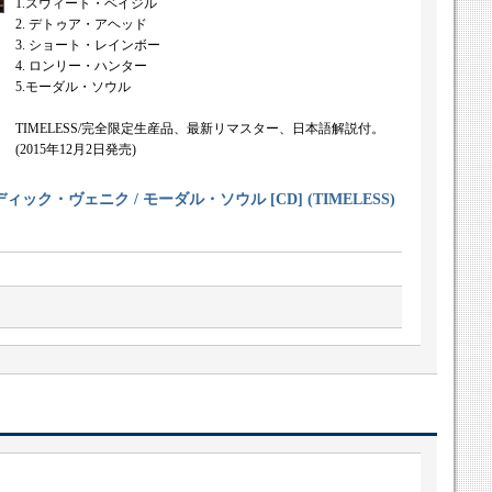
1.スウィート・ベイジル
2. デトゥア・アヘッド
3. ショート・レインボー
4. ロンリー・ハンター
5.モーダル・ソウル
TIMELESS/完全限定生産品、最新リマスター、日本語解説付。
(2015年12月2日発売)
ク・ヴェニク / モーダル・ソウル [CD] (TIMELESS)