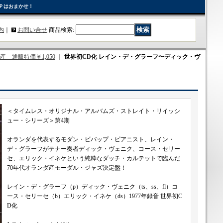
Ｐはおまかせ！
内
｜
お問い合せ
商品検索
:
定生産 通販特価￥1,050
｜
世界初CD化 レイン・デ・グラーフ〜ディック・ヴ
＜タイムレス・オリジナル・アルバムズ・ストレイト・リイッシ
ュー・シリーズ＞第4期
オランダを代表するモダン・ビバップ・ピアニスト、レイン・
デ・グラーフがテナー奏者ディック・ヴェニク、コース・セリー
セ、エリック・イネケという純粋なダッチ・カルテットで臨んだ
70年代オランダ産モーダル・ジャズ決定盤！
レイン・デ・グラーフ（p）ディック・ヴェニク（ts、ss、fl）コ
ース・セリーセ（b）エリック・イネケ（ds）1977年録音 世界初C
D化