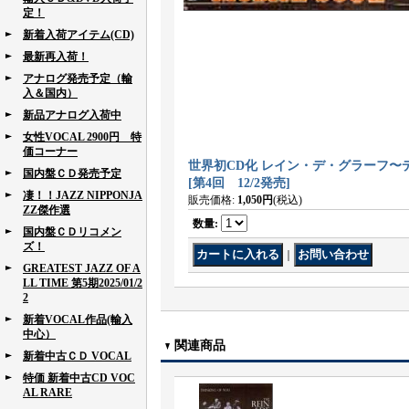
定！
新着入荷アイテム(CD)
最新再入荷！
アナログ発売予定（輸
入＆国内）
新品アナログ入荷中
女性VOCAL 2900円 特
価コーナー
世界初CD化 レイン・デ・グラーフ〜ディッ
国内盤ＣＤ発売予定
[
第4回 12/2発売
]
凄！！JAZZ NIPPONJA
販売価格
:
1,050円
(税込)
ZZ傑作選
数量
:
国内盤ＣＤリコメン
ズ！
｜
GREATEST JAZZ OF A
LL TIME 第5期2025/01/2
2
新着VOCAL作品(輸入
中心）
関連商品
新着中古ＣＤ VOCAL
特価 新着中古CD VOC
AL RARE