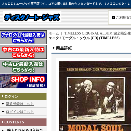
ＪＡＺＺミュージック専門店です。コアな掘り出し物からスタンダードまで、ＪＡＺＺのＣＤ・Ｌ
ご利用案
ホーム
｜
TIMELESS ORIGINAL ALBUM 完全限
ェニク / モーダル・ソウル [CD] (TIMELESS)
商品詳細
ログイン
新規登録はこちら
ログインはこちら
CONTENTS
輸入ＣＤ&DVD入荷予