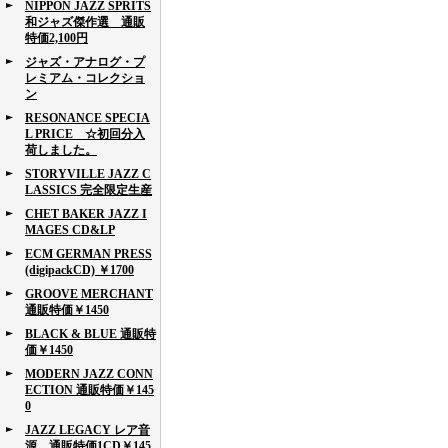
NIPPON JAZZ SPRITS
和ジャズ傑作選 通販
特価2,100円
ジャズ・アナログ・プ
レミアム・コレクショ
ン
RESONANCE SPECIA
L PRICE ☆初回分入
荷しました。
STORYVILLE JAZZ C
LASSICS 完全限定生産
CHET BAKER JAZZ I
MAGES CD&LP
ECM GERMAN PRESS
(digipackCD) ￥1700
GROOVE MERCHANT
通販特価￥1450
BLACK & BLUE 通販特
価￥1450
MODERN JAZZ CONN
ECTION 通販特価￥145
0
JAZZ LEGACY レア音
源 通販特価1CD￥145