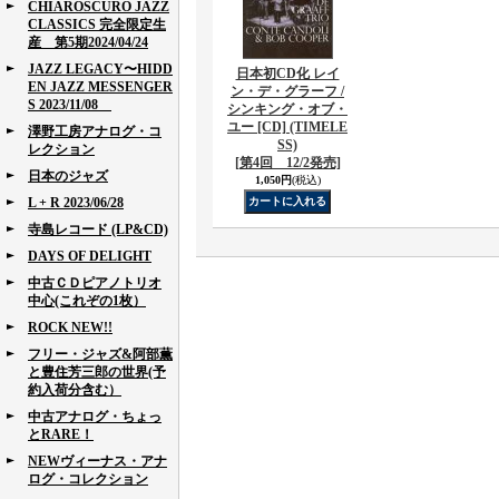
CHIAROSCURO JAZZ
CLASSICS 完全限定生
産 第5期2024/04/24
JAZZ LEGACY〜HIDD
日本初CD化 レイ
EN JAZZ MESSENGER
ン・デ・グラーフ /
S 2023/11/08
シンキング・オブ・
ユー [CD] (TIMELE
澤野工房アナログ・コ
SS)
レクション
[第4回 12/2発売]
日本のジャズ
1,050円
(税込)
L + R 2023/06/28
寺島レコード (LP&CD)
DAYS OF DELIGHT
中古ＣＤピアノトリオ
中心(これぞの1枚）
ROCK NEW!!
フリー・ジャズ&阿部薫
と豊住芳三郎の世界(予
約入荷分含む）
中古アナログ・ちょっ
とRARE！
NEWヴィーナス・アナ
ログ・コレクション