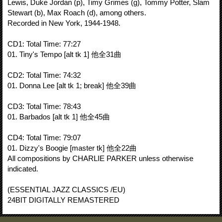
Lewis, Duke Jordan (p), Timy Grimes (g), Tommy Potter, Slam
Stewart (b), Max Roach (d), among others.
Recorded in New York, 1944-1948.
CD1: Total Time: 77:27
01. Tiny's Tempo [alt tk 1] 他全31曲
CD2: Total Time: 74:32
01. Donna Lee [alt tk 1; break] 他全39曲
CD3: Total Time: 78:43
01. Barbados [alt tk 1] 他全45曲
CD4: Total Time: 79:07
01. Dizzy's Boogie [master tk] 他全22曲
All compositions by CHARLIE PARKER unless otherwise
indicated.
(ESSENTIAL JAZZ CLASSICS /EU)
24BIT DIGITALLY REMASTERED