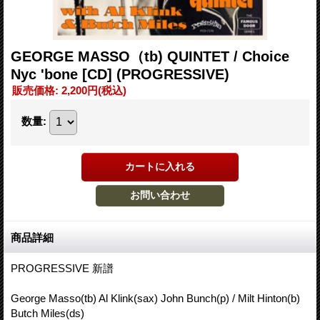
GEORGE MASSO（tb) QUINTET / Choice
Nyc 'bone [CD] (PROGRESSIVE)
販売価格
:
2,200円
(税込)
数量
:
商品詳細
PROGRESSIVE 新譜
George Masso(tb) Al Klink(sax) John Bunch(p) / Milt Hinton(b)
Butch Miles(ds)