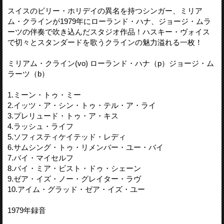
スイスのビリー・ホリデイの異名を持つシンガー、ミリア
ム・クラインが1979年にローランド・ハナ、ジョージ・ムラ
ーツの伴奏で吹き込んだスタジオ作品！ハスキー・ヴォイス
で切々とスタンダードを歌うクラインの魅力溢れる一枚！
ミリアム・クライン(vo) ローランド・ハナ（p）ジョージ・ム
ラーツ（b）
1.ミーン・トゥ・ミー
2.イッツ・ア・シン・トゥ・テル・ア・ライ
3.プレリュード・トゥ・ア・キス
4.ラッシュ・ライフ
5.ソフィスティケイテッド・レディ
6.サムシング・トゥ・リメンバー・ユー・バイ
7.バイ・マイセルフ
8.バイ・ミア・ビスト・ドゥ・シェーン
9.ゼア・イズ・ノー・グレイター・ラヴ
10.アイム・グラッド・ゼア・イズ・ユー
1979年録音