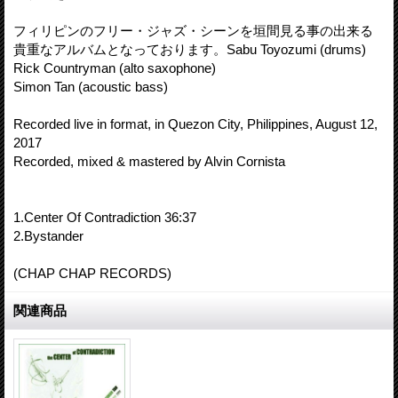
フィリピンのフリー・ジャズ・シーンを垣間見る事の出来る
貴重なアルバムとなっております。Sabu Toyozumi (drums)
Rick Countryman (alto saxophone)
Simon Tan (acoustic bass)
Recorded live in format, in Quezon City, Philippines, August 12,
2017
Recorded, mixed & mastered by Alvin Cornista
1.Center Of Contradiction 36:37
2.Bystander
(CHAP CHAP RECORDS)
関連商品