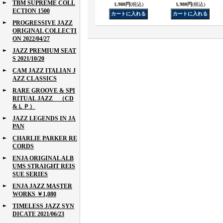
TBM SUPREME COLL
1,980円
(税込)
1,980円
(税込)
ECTION 1500
PROGRESSIVE JAZZ
ORIGINAL COLLECTI
ON 2022/04/27
JAZZ PREMIUM SEAT
S 2021/10/20
CAM JAZZ ITALIAN J
AZZ CLASSICS
RARE GROOVE & SPI
RITUAL JAZZ （CD
&ＬＰ）
JAZZ LEGENDS IN JA
PAN
CHARLIE PARKER RE
CORDS
ENJA ORIGINAL ALB
UMS STRAIGHT REIS
SUE SERIES
ENJA JAZZ MASTER
WORKS ￥1,080
TIMELESS JAZZ SYN
DICATE 2021/06/23