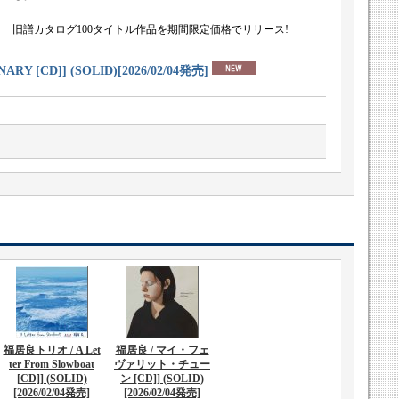
旧譜カタログ100タイトル作品を期間限定価格でリリース!
 [CD]] (SOLID)
[
2026/02/04発売
]
福居良トリオ / A Let
福居良 / マイ・フェ
ter From Slowboat
ヴァリット・チュー
[CD]] (SOLID)
ン [CD]] (SOLID)
[2026/02/04発売]
[2026/02/04発売]