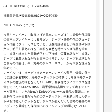
(SOLID RECORDS) UVWA-4006
期間限定価格販売2026/01/21〜2026/04/30
NIPPON JAZZについて
今回キャンペーンで取り上げる日本のジャズは主に1960年代以降
の日本人プレイヤーによるモダン・ジャズ〜1980年代のフュージ
ョン作品にフォーカスしている。現在再評価著しい福居良や板橋
文夫、明田川荘之の様な日本的な哀愁を持つジャズ作品を筆頭
に、海外へ進出した日野皓正や山下洋輔、佐藤允彦など、海外の
ジャズに触発されながらも日本のオリジナル・ジャズを追求した
これらの作品は、今日海外のジャズ・リスナーから大きな注目を
集めている。
レーベルでは、オーディオメーカーのレーベル部門で録音の良さ
に定評のあるTRIO、海外アーティストの招聘により国内外アーテ
ィストの交流の場となったALL ART、西荻窪でライヴハウスを運
営していたAKETA’S DISK、岩手県陸前高田でジャズ喫茶ジョニ
ーが運営していたJohnny’s Diskなどのレーベル作品を筆頭に、自
主制作で入手困難だった幻のアーティスト、中村新太郎カルテッ
トや相澤徹カルテットなど、ジャズが盛んだった当時の熱量の高
いプレイが凝縮した傑作揃いのラインアップ100選となってい
る。