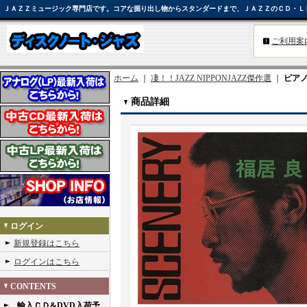
ＪＡＺＺミュージック専門店です。コアな掘り出し物からスタンダードまで、ＪＡＺＺのＣＤ・Ｌ
ご利用案
ホーム
｜
凄！！JAZZ NIPPONJAZZ傑作選
｜
ピアノ・
商品詳細
ログイン
新規登録はこちら
ログインはこちら
CONTENTS
輸入ＣＤ&DVD入荷予