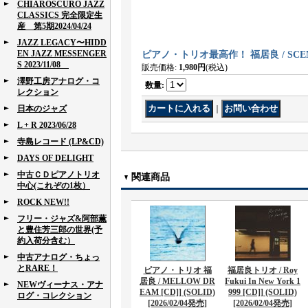
CHIAROSCURO JAZZ
CLASSICS 完全限定生
産 第5期2024/04/24
JAZZ LEGACY〜HIDD
EN JAZZ MESSENGER
ピアノ・トリオ最高作！ 福居良 / SCENARY
S 2023/11/08
販売価格
:
1,980円
(税込)
澤野工房アナログ・コ
数量
:
レクション
日本のジャズ
｜
L + R 2023/06/28
寺島レコード (LP&CD)
DAYS OF DELIGHT
中古ＣＤピアノトリオ
関連商品
中心(これぞの1枚）
ROCK NEW!!
フリー・ジャズ&阿部薫
と豊住芳三郎の世界(予
約入荷分含む）
中古アナログ・ちょっ
とRARE！
ピアノ・トリオ 福
福居良トリオ / Roy
居良 / MELLOW DR
Fukui In New York 1
NEWヴィーナス・アナ
EAM [CD]] (SOLID)
999 [CD]] (SOLID)
ログ・コレクション
[2026/02/04発売]
[2026/02/04発売]