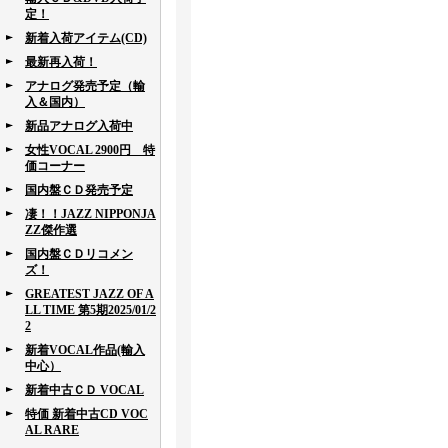
定！
新着入荷アイテム(CD)
最新再入荷！
アナログ発売予定（輸
入＆国内）
新品アナログ入荷中
女性VOCAL 2900円 特
価コーナー
国内盤ＣＤ発売予定
凄！！JAZZ NIPPONJA
ZZ傑作選
国内盤ＣＤリコメン
ズ！
GREATEST JAZZ OF A
LL TIME 第5期2025/01/2
2
新着VOCAL作品(輸入
中心）
新着中古ＣＤ VOCAL
特価 新着中古CD VOC
AL RARE