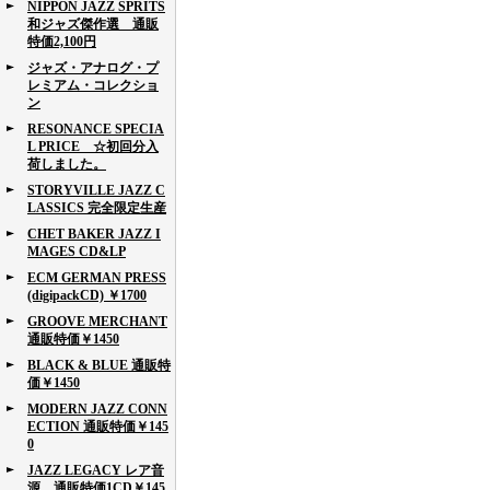
NIPPON JAZZ SPRITS
和ジャズ傑作選 通販
特価2,100円
ジャズ・アナログ・プ
レミアム・コレクショ
ン
RESONANCE SPECIA
L PRICE ☆初回分入
荷しました。
STORYVILLE JAZZ C
LASSICS 完全限定生産
CHET BAKER JAZZ I
MAGES CD&LP
ECM GERMAN PRESS
(digipackCD) ￥1700
GROOVE MERCHANT
通販特価￥1450
BLACK & BLUE 通販特
価￥1450
MODERN JAZZ CONN
ECTION 通販特価￥145
0
JAZZ LEGACY レア音
源 通販特価1CD￥145