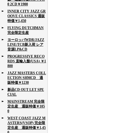
0 2CD￥1900
INNER CITY JAZZ GR
OOVE CLASSICS 通販
特価￥1,450
FLYING DUTCHMAN
完全限定生産
ヨーロッパWDR/JAZZ
LINE/TCB新入荷 レア
音源LP&CD
PROGRESSIVE RECO
RDS 直輸入盤(USA) ￥1
800
JAZZ MASTERS COLL
ECTION SHMCD 通
販特価￥1230
新品CD OUT LET SPE
CIAL
MAINSTREAM 完全限
定生産 通販特価￥105
0
WEST COAST JAZZ M
ASTERS(VSOP) 完全限
定生産 通販特価￥1,45
0