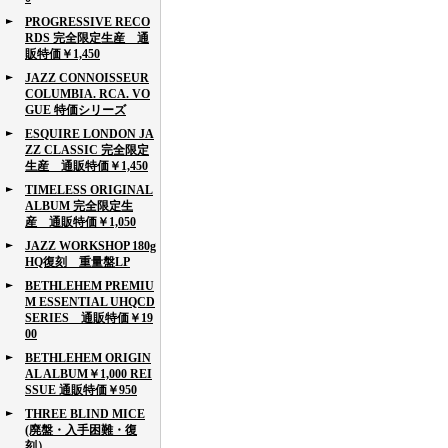
PROGRESSIVE RECO
RDS 完全限定生産 通
販特価￥1,450
JAZZ CONNOISSEUR
COLUMBIA. RCA. VO
GUE 特価シリーズ
ESQUIRE LONDON JA
ZZ CLASSIC 完全限定
生産 通販特価￥1,450
TIMELESS ORIGINAL
ALBUM 完全限定生
産 通販特価￥1,050
JAZZ WORKSHOP 180g
HQ復刻 重量盤LP
BETHLEHEM PREMIU
M ESSENTIAL UHQCD
SERIES 通販特価￥19
00
BETHLEHEM ORIGIN
AL ALBUM￥1,000 REI
SSUE 通販特価￥950
THREE BLIND MICE
(廃盤・入手困難・復
刻）