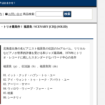
Ｐはおまかせ！
内
｜
お問い合せ
商品検索
:
トリオ最高作！ 福居良 / SCENARY [CD]] (SOLID)
北海道出身の名ピアニスト福居良の伝説の1stアルバム。リリカル
なピアノが世界的評価を受ける和ジャズ最高峰。1976年にトリ
オ・レコードに残したスタンダードなバラード中心の名作
福居良（p）、伝法諭（b）、福居良則（ds）
01. イット・クッド・ハプン・トゥ・ユー
02. アイ・ウォント・トゥ・トーク・アバウト・ユー
03. アーリー・サマー
04. ウィロウ・ウィープ・フォー・ミー
05. 枯葉
06. シーナリィ