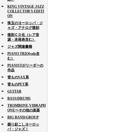
KING VINTAGE JAZZ
COLLECTOR'S EDITI
ON
珠玉のヨーロッパ・ジ
ャズ・アナログ復刻
復刻ＣＤ化（レア音
源・未発表含む）
ジャズ関連書籍
PIANO TRIO(solo含
む）
PIANISTがリーダーの
作品
管ものSAX系
管ものPET系
GUITAR
BASS/DRUMS
TROMBONE,VIBRAPH
ONE〜その他の楽器
BIG BAND/GROUP
掘り起こしヨーロッ
パ・ジャズ！