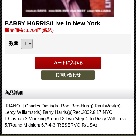
BARRY HARRIS/Live In New York
販売価格
:
1,764円
(税込)
数量
:
商品詳細
[PIANO ] Charles Davis(ts) Roni Ben-Hur(g) Paul West(b)
Leroy Williams(ds) Barry Harris(p)Rec.2002.8.17 NYC
1.Casbah 2.Monking Around 3.Two Step 4.To Dizzy With Love
5.'Round Midnight 6.7-4-3 (RESERVOIR/USA)