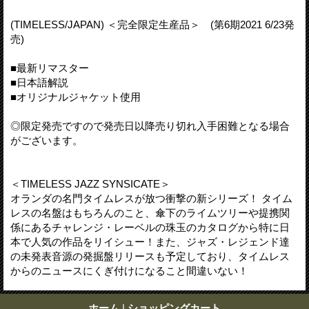
(TIMELESS/JAPAN) ＜完全限定生産品＞ (第6期2021 6/23発
売)
■最新リマスター
■日本語解説
■オリジナルジャケット使用
◎限定発売ですので発売日以降売り切れ入手困難となる場合
がございます。
＜TIMELESS JAZZ SYNSICATE＞
オランダの名門タイムレスが放つ衝撃の新シリーズ！ タイム
レスの名盤はもちろんのこと、傘下のライムツリーや提携関
係にあるチャレンジ・レーベルの珠玉のカタログから特に日
本で人気の作品をリイシュー！また、ジャズ・レジェンド達
の未発表音源の発掘盤リリースも予定しており、タイムレス
からのニュースにくぎ付けになること間違いない！
ホーム
|
ショッピングカート