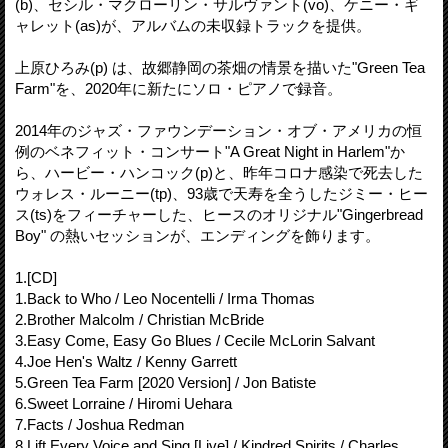
(b)、セシル・マクローリン・サルヴァント(vo)、ケニー・ギ
ャレット(as)が、アルバムの未収録トラックを提供。
上原ひろみ(p) は、故郷静岡の茶畑の情景を描いた"Green Tea
Farm"を、2020年に新たにソロ・ピアノで録音。
2014年のジャズ・ファウンデーション・オブ・アメリカの恒
例のベネフィット・コンサート"A Great Night in Harlem"か
ら、ハービー・ハンコック(p)と、昨年コロナ感染で死去した
ウォレス・ルーニー(tp)、93歳で天寿を全うしたジミー・ヒー
ス(ts)をフィーチャーした、ヒースのオリジナル"Gingerbread
Boy" の熱いセッションが、エンディングを飾ります。
1.[CD]
1.Back to Who / Leo Nocentelli / Irma Thomas
2.Brother Malcolm / Christian McBride
3.Easy Come, Easy Go Blues / Cecile McLorin Salvant
4.Joe Hen's Waltz / Kenny Garrett
5.Green Tea Farm [2020 Version] / Jon Batiste
6.Sweet Lorraine / Hiromi Uehara
7.Facts / Joshua Redman
8.Lift Every Voice and Sing [Live] / Kindred Spirits / Charles