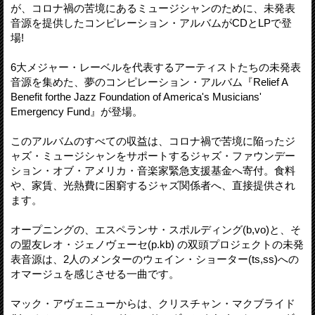
が、コロナ禍の苦境にあるミュージシャンのために、未発表
音源を提供したコンピレーション・アルバムがCDとLPで登
場!
6大メジャー・レーベルを代表するアーティストたちの未発表
音源を集めた、夢のコンピレーション・アルバム『Relief A
Benefit forthe Jazz Foundation of America's Musicians'
Emergency Fund』が登場。
このアルバムのすべての収益は、コロナ禍で苦境に陥ったジ
ャズ・ミュージシャンをサポートするジャズ・ファウンデー
ション・オブ・アメリカ・音楽家緊急支援基金へ寄付。食料
や、家賃、光熱費に困窮するジャズ関係者へ、直接提供され
ます。
オープニングの、エスペランサ・スポルディング(b,vo)と、そ
の盟友レオ・ジェノヴェーセ(p.kb) の双頭プロジェクトの未発
表音源は、2人のメンターのウェイン・ショーター(ts,ss)への
オマージュを感じさせる一曲です。
マック・アヴェニューからは、クリスチャン・マクブライド