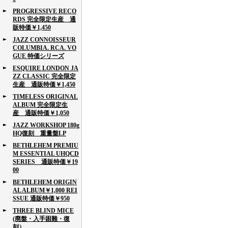
PROGRESSIVE RECO
RDS 完全限定生産 通
販特価￥1,450
JAZZ CONNOISSEUR
COLUMBIA. RCA. VO
GUE 特価シリーズ
ESQUIRE LONDON JA
ZZ CLASSIC 完全限定
生産 通販特価￥1,450
TIMELESS ORIGINAL
ALBUM 完全限定生
産 通販特価￥1,050
JAZZ WORKSHOP 180g
HQ復刻 重量盤LP
BETHLEHEM PREMIU
M ESSENTIAL UHQCD
SERIES 通販特価￥19
00
BETHLEHEM ORIGIN
AL ALBUM￥1,000 REI
SSUE 通販特価￥950
THREE BLIND MICE
(廃盤・入手困難・復
刻）