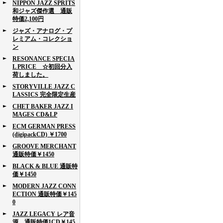
NIPPON JAZZ SPRITS
和ジャズ傑作選 通販
特価2,100円
ジャズ・アナログ・プ
レミアム・コレクショ
ン
RESONANCE SPECIA
L PRICE ☆初回分入
荷しました。
STORYVILLE JAZZ C
LASSICS 完全限定生産
CHET BAKER JAZZ I
MAGES CD&LP
ECM GERMAN PRESS
(digipackCD) ￥1700
GROOVE MERCHANT
通販特価￥1450
BLACK & BLUE 通販特
価￥1450
MODERN JAZZ CONN
ECTION 通販特価￥145
0
JAZZ LEGACY レア音
源 通販特価1CD￥145