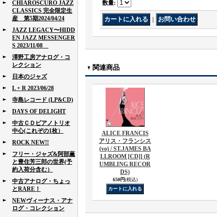
CHIAROSCURO JAZZ
数量
:
CLASSICS 完全限定生
産 第5期2024/04/24
｜
JAZZ LEGACY〜HIDD
EN JAZZ MESSENGER
S 2023/11/08
澤野工房アナログ・コ
レクション
関連商品
日本のジャズ
L + R 2023/06/28
寺島レコード (LP&CD)
DAYS OF DELIGHT
中古ＣＤピアノトリオ
中心(これぞの1枚）
ALICE FRANCIS
アリス・フランシス
ROCK NEW!!
(vo) / ST.JAMES BA
フリー・ジャズ&阿部薫
LLROOM [CD]] (R
と豊住芳三郎の世界(予
UMBLING RECOR
約入荷分含む）
DS)
650円
(税込)
中古アナログ・ちょっ
とRARE！
NEWヴィーナス・アナ
ログ・コレクション