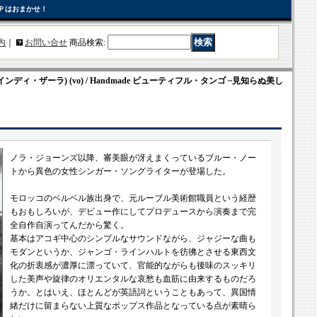
Ｐはおまかせ！
内
｜
お問い合せ
商品検索
:
A(インディ・ザーラ) (vo) / Handmade ビューティフル・タンゴ ~見知らぬ美し
ノラ・ジョーンズ以降、審美眼が冴えまくっているブルー・ノー
トから異色の女性シンガー・ソングライターが登場した。
モロッコのベルベル族出身で、元ルーブル美術館職員という経歴
もおもしろいが、デビュー作にしてプロデュースから演奏まで完
全自作自演ってんだから驚く。
基本はアコギ中心のシンプルなサウンドながら、ジャジーな曲も
モダンというか、ジャンゴ・ラインハルトを彷彿とさせる東西文
化の折衷感が濃厚に漂っていて、官能的ながらも後味のスッキリ
した美声や旋律のオリエンタルな哀愁も血筋に由来するものだろ
うか。とはいえ、ほとんどが英語詞ということもあって、異国情
緒だけに留まらない上質なポップス作品となっている点が素晴ら