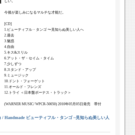
しい。
今後が楽しみになるマルチな才能だ。
[CD]
1.ビューティフル・タンゴ 〜見知らぬ美しい人へ
2.過去
3.魅惑
4.自由
5.キス&スリル
6.アット・ザ・セイム・タイム
7.少しずつ
8.スタンド・アップ
9.ミュージック
10.ドント・フォーゲット
11.オールド・フレンズ
12.トライ ＜日本盤ボーナス・トラック＞
(WARNER MUSIC/ WPCR-50050) 2010年05月05日発売 帯付
vo) / Handmade ビューティフル・タンゴ ~見知らぬ美しい人