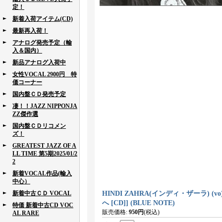
定！
新着入荷アイテム(CD)
最新再入荷！
アナログ発売予定（輸
入＆国内）
新品アナログ入荷中
女性VOCAL 2900円 特
価コーナー
国内盤ＣＤ発売予定
凄！！JAZZ NIPPONJA
ZZ傑作選
国内盤ＣＤリコメン
ズ！
GREATEST JAZZ OF A
LL TIME 第5期2025/01/2
2
新着VOCAL作品(輸入
中心）
新着中古ＣＤ VOCAL
HINDI ZAHRA(インディ・ザーラ) (
へ [CD]] (BLUE NOTE)
特価 新着中古CD VOC
販売価格
:
950円
(税込)
AL RARE