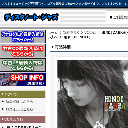
ＪＡＺＺミュージック専門店です。コアな掘り出し物からスタンダードまで、ＪＡＺＺのＣＤ・Ｌ
ご利用案
ホーム
｜
新着中古ＣＤ VOCAL
｜
HINDI ZAHR
い人へ [CD]] (BLUE NOTE)
商品詳細
ログイン
新規登録はこちら
ログインはこちら
CONTENTS
輸入ＣＤ&DVD入荷予