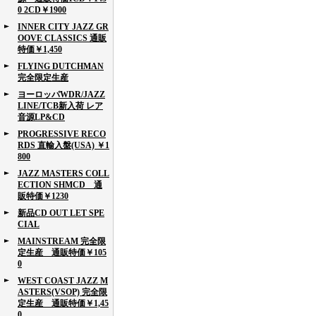
0 2CD￥1900
INNER CITY JAZZ GR
OOVE CLASSICS 通販
特価￥1,450
FLYING DUTCHMAN
完全限定生産
ヨーロッパWDR/JAZZ
LINE/TCB新入荷 レア
音源LP&CD
PROGRESSIVE RECO
RDS 直輸入盤(USA) ￥1
800
JAZZ MASTERS COLL
ECTION SHMCD 通
販特価￥1230
新品CD OUT LET SPE
CIAL
MAINSTREAM 完全限
定生産 通販特価￥105
0
WEST COAST JAZZ M
ASTERS(VSOP) 完全限
定生産 通販特価￥1,45
0