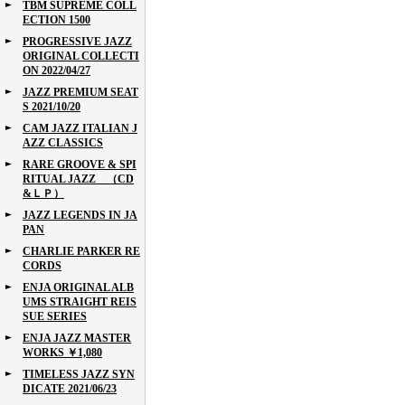
TBM SUPREME COLL
ECTION 1500
PROGRESSIVE JAZZ
ORIGINAL COLLECTI
ON 2022/04/27
JAZZ PREMIUM SEAT
S 2021/10/20
CAM JAZZ ITALIAN J
AZZ CLASSICS
RARE GROOVE & SPI
RITUAL JAZZ （CD
&ＬＰ）
JAZZ LEGENDS IN JA
PAN
CHARLIE PARKER RE
CORDS
ENJA ORIGINAL ALB
UMS STRAIGHT REIS
SUE SERIES
ENJA JAZZ MASTER
WORKS ￥1,080
TIMELESS JAZZ SYN
DICATE 2021/06/23