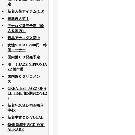
定！
新着入荷アイテム(CD)
最新再入荷！
アナログ発売予定（輸
入＆国内）
新品アナログ入荷中
女性VOCAL 2900円 特
価コーナー
国内盤ＣＤ発売予定
凄！！JAZZ NIPPONJA
ZZ傑作選
国内盤ＣＤリコメン
ズ！
GREATEST JAZZ OF A
LL TIME 第5期2025/01/2
2
新着VOCAL作品(輸入
中心）
新着中古ＣＤ VOCAL
特価 新着中古CD VOC
AL RARE