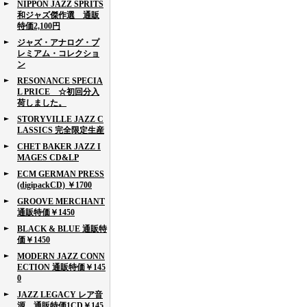
NIPPON JAZZ SPRITS
和ジャズ傑作選 通販
特価2,100円
ジャズ・アナログ・プ
レミアム・コレクショ
ン
RESONANCE SPECIA
L PRICE ☆初回分入
荷しました。
STORYVILLE JAZZ C
LASSICS 完全限定生産
CHET BAKER JAZZ I
MAGES CD&LP
ECM GERMAN PRESS
(digipackCD) ￥1700
GROOVE MERCHANT
通販特価￥1450
BLACK & BLUE 通販特
価￥1450
MODERN JAZZ CONN
ECTION 通販特価￥145
0
JAZZ LEGACY レア音
源 通販特価1CD￥145