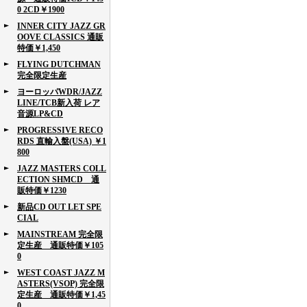
0 2CD￥1900
INNER CITY JAZZ GR
OOVE CLASSICS 通販
特価￥1,450
FLYING DUTCHMAN
完全限定生産
ヨーロッパWDR/JAZZ
LINE/TCB新入荷 レア
音源LP&CD
PROGRESSIVE RECO
RDS 直輸入盤(USA) ￥1
800
JAZZ MASTERS COLL
ECTION SHMCD 通
販特価￥1230
新品CD OUT LET SPE
CIAL
MAINSTREAM 完全限
定生産 通販特価￥105
0
WEST COAST JAZZ M
ASTERS(VSOP) 完全限
定生産 通販特価￥1,45
0