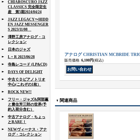
CHIAROSCURO JAZZ
CLASSICS 完全限定生
産 第5期2024/04/24
JAZZ LEGACY〜HIDD
EN JAZZ MESSENGER
S 2023/11/08
澤野工房アナログ・コ
レクション
日本のジャズ
アナログ CHRISTIAN MCBRIDE TRIO /
L + R 2023/06/28
販売価格
:
6,100円
(税込)
寺島レコード (LP&CD)
DAYS OF DELIGHT
中古ＣＤピアノトリオ
中心(これぞの1枚）
ROCK NEW!!
フリー・ジャズ&阿部薫
関連商品
と豊住芳三郎の世界(予
約入荷分含む）
中古アナログ・ちょっ
とRARE！
NEWヴィーナス・アナ
ログ・コレクション