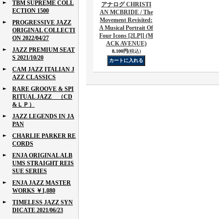
TBM SUPREME COLL
アナログ CHRISTI
ECTION 1500
AN MCBRIDE / The
Movement Revisited:
PROGRESSIVE JAZZ
A Musical Portrait Of
ORIGINAL COLLECTI
Four Icons [2LP]] (M
ON 2022/04/27
ACK AVENUE)
JAZZ PREMIUM SEAT
8,100円
(税込)
S 2021/10/20
CAM JAZZ ITALIAN J
AZZ CLASSICS
RARE GROOVE & SPI
RITUAL JAZZ （CD
&ＬＰ）
JAZZ LEGENDS IN JA
PAN
CHARLIE PARKER RE
CORDS
ENJA ORIGINAL ALB
UMS STRAIGHT REIS
SUE SERIES
ENJA JAZZ MASTER
WORKS ￥1,080
TIMELESS JAZZ SYN
DICATE 2021/06/23