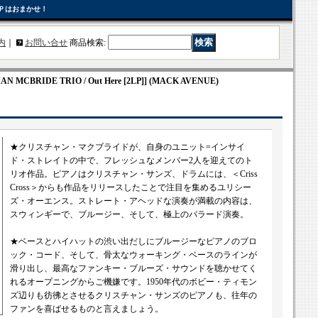
Ｐはおまかせ！
内
｜
お問い合せ
商品検索
:
 MCBRIDE TRIO / Out Here [2LP]] (MACK AVENUE)
★クリスチャン・マクブライドが、自身のユニット=インサイ
ド・ストレイトの中で、フレッシュなメンバー2人を迎えてのト
リオ作品。ピアノはクリスチャン・サンズ、ドラムには、＜Criss
Cross＞からも作品をリリースしたことで注目を集めるユリシー
ズ・オーエンス。ストレート・アヘッドな演奏が満載の内容は、
スウィンギーで、ブルージー、そして、極上のバラード演奏。
★ベースとハイハットの渋い出だしにブルージーなピアノのブロ
ック・コード、そして、骨太なウォーキング・ベースのラインが
滑り出し、最高なファンキー・ブルーズ・サウンドを聴かせてく
れるオープニングからご機嫌です。1950年代のボビー・ティモン
ズ辺りも彷彿とさせるクリスチャン・サンズのピアノも、往年の
ファンを喜ばせるものと言えましょう。