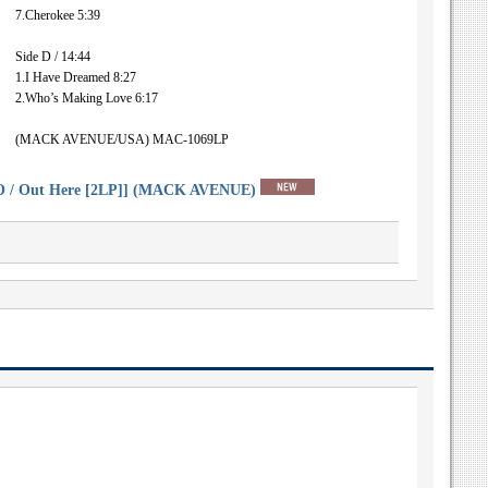
7.Cherokee 5:39
Side D / 14:44
1.I Have Dreamed 8:27
2.Who’s Making Love 6:17
(MACK AVENUE/USA) MAC-1069LP
 Out Here [2LP]] (MACK AVENUE)