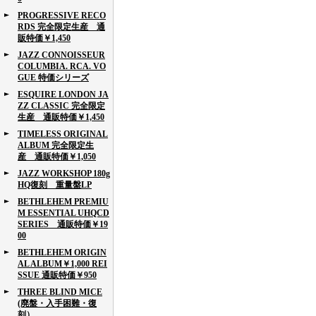
PROGRESSIVE RECO
RDS 完全限定生産 通
販特価￥1,450
JAZZ CONNOISSEUR
COLUMBIA. RCA. VO
GUE 特価シリーズ
ESQUIRE LONDON JA
ZZ CLASSIC 完全限定
生産 通販特価￥1,450
TIMELESS ORIGINAL
ALBUM 完全限定生
産 通販特価￥1,050
JAZZ WORKSHOP 180g
HQ復刻 重量盤LP
BETHLEHEM PREMIU
M ESSENTIAL UHQCD
SERIES 通販特価￥19
00
BETHLEHEM ORIGIN
AL ALBUM￥1,000 REI
SSUE 通販特価￥950
THREE BLIND MICE
(廃盤・入手困難・復
刻）