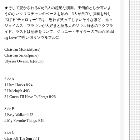
★そして驚かされるのが3人の超絶な演奏。圧倒的としか言いよ
うのないクリスチャンのベースを始め、3人が自在な演奏を繰り
広げる"チェロキー"では、思わず笑ってしまいそうなほど。元々
ジェイムス・ブラウンが大好きと語る大のソウル好きのマクブラ
イド。ラストは意表をついて、ジョニー・テイラーの"Who's Maki
ng Love"で思い切りソウルフルに!
Christian Mcbride(bass)
Christian Sands(piano)
Ulysses Owens, Jr.(drum)
Side A
1.Ham Hocks 8:24
2.Hallelujah 4:03
3.I Guess I’ll Have To Forget 8:26
Side B
4.Easy Walker 6:42
5.My Favorite Things 9:19
Side C
6.East Of The Sun 7:41