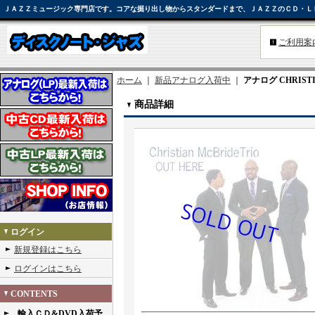
ＪＡＺＺミュージック専門店です。コアな掘り出し物からスタンダードまで、ＪＡＺＺのＣＤ・Ｌ
ご利用案
ホーム
｜
新品アナログ入荷中
｜
アナログ CHRISTIAN
商品詳細
ログイン
新規登録はこちら
ログインはこちら
CONTENTS
輸入ＣＤ&DVD入荷予