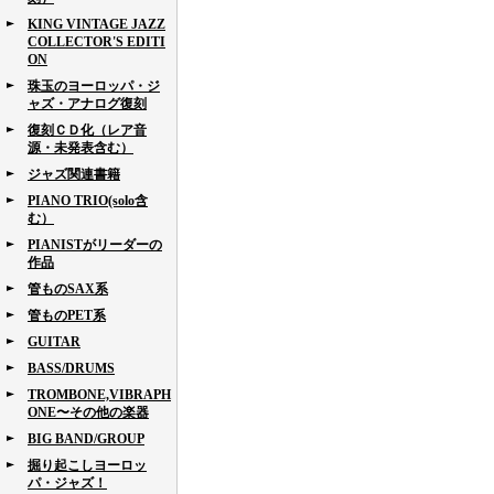
KING VINTAGE JAZZ
COLLECTOR'S EDITI
ON
珠玉のヨーロッパ・ジ
ャズ・アナログ復刻
復刻ＣＤ化（レア音
源・未発表含む）
ジャズ関連書籍
PIANO TRIO(solo含
む）
PIANISTがリーダーの
作品
管ものSAX系
管ものPET系
GUITAR
BASS/DRUMS
TROMBONE,VIBRAPH
ONE〜その他の楽器
BIG BAND/GROUP
掘り起こしヨーロッ
パ・ジャズ！