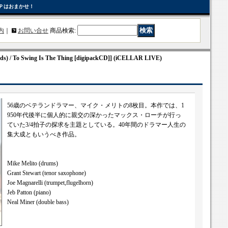
Ｐはおまかせ！
内
｜
お問い合せ
商品検索
:
) / To Swing Is The Thing [digipackCD]] (iCELLAR LIVE)
56歳のベテランドラマー、マイク・メリトの8枚目。本作では、1
950年代後半に個人的に親交の深かったマックス・ローチが行っ
ていた3/4拍子の探求を主題としている。40年間のドラマー人生の
集大成ともいうべき作品。
Mike Melito (drums)
Grant Stewart (tenor saxophone)
Joe Magnarelli (trumpet,flugelhorn)
Jeb Patton (piano)
Neal Miner (double bass)