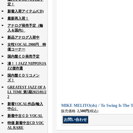
定！
新着入荷アイテム(CD)
最新再入荷！
アナログ発売予定（輸
入＆国内）
新品アナログ入荷中
女性VOCAL 2900円 特
価コーナー
国内盤ＣＤ発売予定
凄！！JAZZ NIPPONJA
ZZ傑作選
国内盤ＣＤリコメン
ズ！
GREATEST JAZZ OF A
LL TIME 第5期2025/01/2
2
新着VOCAL作品(輸入
MIKE MELITO(ds) / To Swing Is The 
中心）
販売価格
:
2,500円
(税込)
新着中古ＣＤ VOCAL
特価 新着中古CD VOC
AL RARE