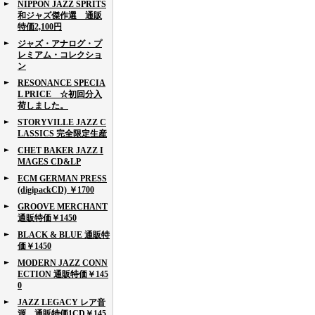
NIPPON JAZZ SPRITS
和ジャズ傑作選 通販
特価2,100円
ジャズ・アナログ・プ
レミアム・コレクショ
ン
RESONANCE SPECIA
L PRICE ☆初回分入
荷しました。
STORYVILLE JAZZ C
LASSICS 完全限定生産
CHET BAKER JAZZ I
MAGES CD&LP
ECM GERMAN PRESS
(digipackCD) ￥1700
GROOVE MERCHANT
通販特価￥1450
BLACK & BLUE 通販特
価￥1450
MODERN JAZZ CONN
ECTION 通販特価￥145
0
JAZZ LEGACY レア音
源 通販特価1CD￥145