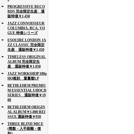
PROGRESSIVE RECO
RDS 完全限定生産 通
販特価￥1,450
JAZZ CONNOISSEUR
COLUMBIA. RCA. VO
GUE 特価シリーズ
ESQUIRE LONDON JA
ZZ CLASSIC 完全限定
生産 通販特価￥1,450
TIMELESS ORIGINAL
ALBUM 完全限定生
産 通販特価￥1,050
JAZZ WORKSHOP 180g
HQ復刻 重量盤LP
BETHLEHEM PREMIU
M ESSENTIAL UHQCD
SERIES 通販特価￥19
00
BETHLEHEM ORIGIN
AL ALBUM￥1,000 REI
SSUE 通販特価￥950
THREE BLIND MICE
(廃盤・入手困難・復
刻）