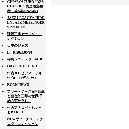
CHIAROSCURO JAZZ
CLASSICS 完全限定生
産 第5期2024/04/24
JAZZ LEGACY〜HIDD
EN JAZZ MESSENGER
S 2023/11/08
澤野工房アナログ・コ
レクション
日本のジャズ
L + R 2023/06/28
寺島レコード (LP&CD)
DAYS OF DELIGHT
中古ＣＤピアノトリオ
中心(これぞの1枚）
ROCK NEW!!
フリー・ジャズ&阿部薫
と豊住芳三郎の世界(予
約入荷分含む）
中古アナログ・ちょっ
とRARE！
NEWヴィーナス・アナ
ログ・コレクション