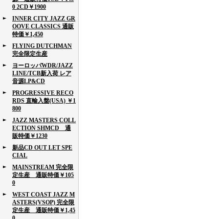
0 2CD￥1900
INNER CITY JAZZ GR
OOVE CLASSICS 通販
特価￥1,450
FLYING DUTCHMAN
完全限定生産
ヨーロッパWDR/JAZZ
LINE/TCB新入荷 レア
音源LP&CD
PROGRESSIVE RECO
RDS 直輸入盤(USA) ￥1
800
JAZZ MASTERS COLL
ECTION SHMCD 通
販特価￥1230
新品CD OUT LET SPE
CIAL
MAINSTREAM 完全限
定生産 通販特価￥105
0
WEST COAST JAZZ M
ASTERS(VSOP) 完全限
定生産 通販特価￥1,45
0