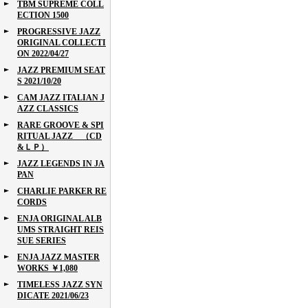
TBM SUPREME COLL
ECTION 1500
PROGRESSIVE JAZZ
ORIGINAL COLLECTI
ON 2022/04/27
JAZZ PREMIUM SEAT
S 2021/10/20
CAM JAZZ ITALIAN J
AZZ CLASSICS
RARE GROOVE & SPI
RITUAL JAZZ （CD
&ＬＰ）
JAZZ LEGENDS IN JA
PAN
CHARLIE PARKER RE
CORDS
ENJA ORIGINAL ALB
UMS STRAIGHT REIS
SUE SERIES
ENJA JAZZ MASTER
WORKS ￥1,080
TIMELESS JAZZ SYN
DICATE 2021/06/23