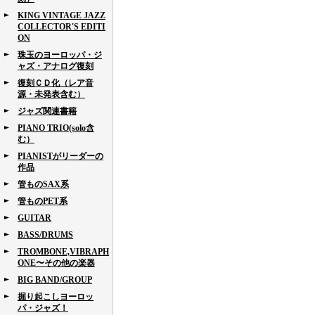
KING VINTAGE JAZZ
COLLECTOR'S EDITI
ON
珠玉のヨーロッパ・ジ
ャズ・アナログ復刻
復刻ＣＤ化（レア音
源・未発表含む）
ジャズ関連書籍
PIANO TRIO(solo含
む）
PIANISTがリーダーの
作品
管ものSAX系
管ものPET系
GUITAR
BASS/DRUMS
TROMBONE,VIBRAPH
ONE〜その他の楽器
BIG BAND/GROUP
掘り起こしヨーロッ
パ・ジャズ！