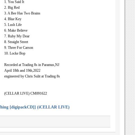
1. You Said It
2. Big Red
3. A Bee Has Two Brains
4. Blue Key
5. Lush Life
6. Make Believe
7. Ruby My Dear
8. Straight Street
9. Three For Carson
10. Locke Bop
Recorded at Trading 8s in Paramus,NJ
April 18th and 19th,2022
engineered by Chris Sulit at Trading 8s
(CELLAR LIVE) CM091622
Thing [digipackCD]] (iCELLAR LIVE)