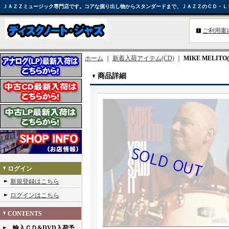
ＪＡＺＺミュージック専門店です。コアな掘り出し物からスタンダードまで、ＪＡＺＺのＣＤ・Ｌ
ご利用案
ホーム
｜
新着入荷アイテム(CD)
｜
MIKE MELITO(ds
商品詳細
ログイン
新規登録はこちら
ログインはこちら
CONTENTS
輸入ＣＤ&DVD入荷予