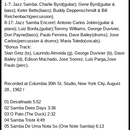
1-7: Jazz Samba: Charlie Byrd(guitar); Gene Byrd(guitar &
bass); Keter Betts(bass); Buddy Deppenschmidt & Bill
Reichenbach(percussion).
8-17: Jazz Samba Encore!: Antonio Carlos Jobim(guitar &
piano); Luiz Bonfa,(guitar);Tommy Williams, George Duvivier,
Don Payne(bass); Paulo Ferreira, Dave Bailey(drums); Jose
Carlos(percussion & drums); Maria Toledo(vocals).
*Bonus Track:
Stan Getz (ts), Laurindo Almeida (g), George Duvivier (b), Dave
Bailey (d), Edison Machado, Jose Soorez, Luis Parga,Jose
Paulo (perc).
Recorded at Columbia 30th St. Studio, New York City, August
28 , 1962 /
01 Desafinado 5:52
02 Samba Dees Days 3:36
03 O Pato (The Duck) 2:32
04 Samba Triste 4:49
05 Samba De Uma Nota So (One Note Samba) 6:13