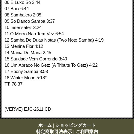
06 E Luxo So 3:44
07 Baia 6:44
08 Sambalero 2:09
09 So Danco Samba 3:37
10 Insensatez 3:24
11 O Morro Nao Tem Vez 6:54
12 Samba De Duas Notas (Two Note Samba) 4:19
13 Menina Flor 4:12
14 Mania De Maria 2:45
15 Saudade Vem Correndo 3:40
16 Um Abraco No Getz (A Tribute To Getz) 4:22
17 Ebony Samba 3:53
18 Winter Moon 5:18*
TT: 78:37
(VERVE) EJC-2611 CD
ホーム
|
ショッピングカート
特定商取引法表示
|
ご利用案内