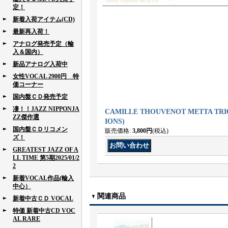
定！
新着入荷アイテム(CD)
最新再入荷！
アナログ発売予定（輸
入＆国内）
新品アナログ入荷中
女性VOCAL 2900円 特
価コーナー
国内盤ＣＤ発売予定
凄！！JAZZ NIPPONJA
CAMILLE THOUVENOT METTA TRIO / 
ZZ傑作選
IONS)
国内盤ＣＤリコメン
販売価格
:
3,800円
(税込)
ズ！
GREATEST JAZZ OF A
LL TIME 第5期2025/01/2
2
新着VOCAL作品(輸入
中心）
関連商品
新着中古ＣＤ VOCAL
特価 新着中古CD VOC
AL RARE