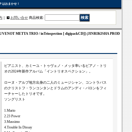
Ｐはおまかせ！
内
｜
お問い合せ
商品検索
:
ENOT METTA TRIO / inTriospection [ digipackCD]] (JINRIKISHA PROD
ピアニスト、カミーユ・トゥヴェノ・メッタ率いるピアノ・トリ
オの2024年新作アルバム「イントリオスペクション」。
ローヌ・アルプ地方出身の二人のミュージシャン、コントラバス
のクリストフ・ランコンタンとドラムのアンディ・バロンをフィ
ーチャーしたトリオです。
ソングリスト
1.Mario
2.23 Power
3.Massimo
4.Trouble In Dissay