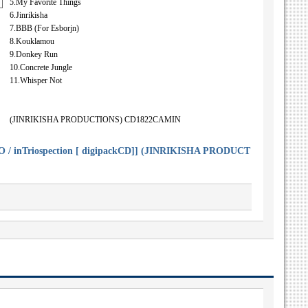
5.My Favorite Things
6.Jinrikisha
7.BBB (For Esborjn)
8.Kouklamou
9.Donkey Run
10.Concrete Jungle
11.Whisper Not
(JINRIKISHA PRODUCTIONS) CD1822CAMIN
inTriospection [ digipackCD]] (JINRIKISHA PRODUCT