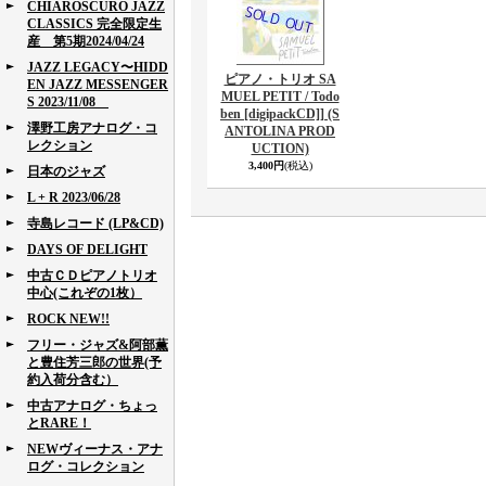
CHIAROSCURO JAZZ
CLASSICS 完全限定生
産 第5期2024/04/24
JAZZ LEGACY〜HIDD
ピアノ・トリオ SA
EN JAZZ MESSENGER
MUEL PETIT / Todo
S 2023/11/08
ben [digipackCD]] (S
澤野工房アナログ・コ
ANTOLINA PROD
レクション
UCTION)
3,400円
(税込)
日本のジャズ
L + R 2023/06/28
寺島レコード (LP&CD)
DAYS OF DELIGHT
中古ＣＤピアノトリオ
中心(これぞの1枚）
ROCK NEW!!
フリー・ジャズ&阿部薫
と豊住芳三郎の世界(予
約入荷分含む）
中古アナログ・ちょっ
とRARE！
NEWヴィーナス・アナ
ログ・コレクション