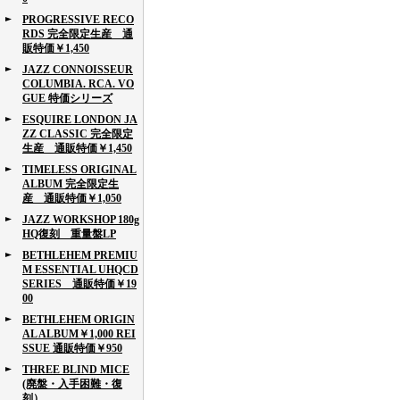
PROGRESSIVE RECO
RDS 完全限定生産 通
販特価￥1,450
JAZZ CONNOISSEUR
COLUMBIA. RCA. VO
GUE 特価シリーズ
ESQUIRE LONDON JA
ZZ CLASSIC 完全限定
生産 通販特価￥1,450
TIMELESS ORIGINAL
ALBUM 完全限定生
産 通販特価￥1,050
JAZZ WORKSHOP 180g
HQ復刻 重量盤LP
BETHLEHEM PREMIU
M ESSENTIAL UHQCD
SERIES 通販特価￥19
00
BETHLEHEM ORIGIN
AL ALBUM￥1,000 REI
SSUE 通販特価￥950
THREE BLIND MICE
(廃盤・入手困難・復
刻）