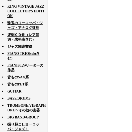
KING VINTAGE JAZZ
COLLECTOR'S EDITI
ON
珠玉のヨーロッパ・ジ
ャズ・アナログ復刻
復刻ＣＤ化（レア音
源・未発表含む）
ジャズ関連書籍
PIANO TRIO(solo含
む）
PIANISTがリーダーの
作品
管ものSAX系
管ものPET系
GUITAR
BASS/DRUMS
TROMBONE,VIBRAPH
ONE〜その他の楽器
BIG BAND/GROUP
掘り起こしヨーロッ
パ・ジャズ！