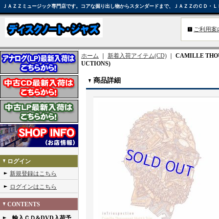
ＪＡＺＺミュージック専門店です。コアな掘り出し物からスタンダードまで、ＪＡＺＺのＣＤ・Ｌ
ご利用案
ホーム
｜
新着入荷アイテム(CD)
｜
CAMILLE THOUV
UCTIONS)
商品詳細
ログイン
新規登録はこちら
ログインはこちら
CONTENTS
輸入ＣＤ&DVD入荷予