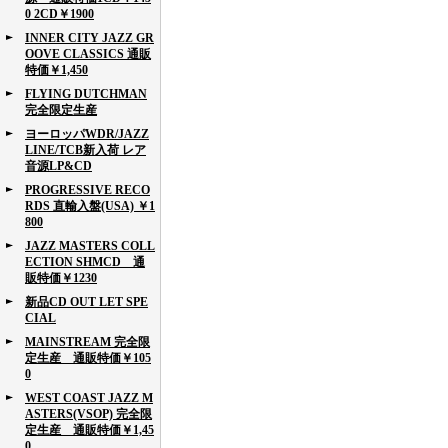
0 2CD￥1900
INNER CITY JAZZ GR
OOVE CLASSICS 通販
特価￥1,450
FLYING DUTCHMAN
完全限定生産
ヨーロッパWDR/JAZZ
LINE/TCB新入荷 レア
音源LP&CD
PROGRESSIVE RECO
RDS 直輸入盤(USA) ￥1
800
JAZZ MASTERS COLL
ECTION SHMCD 通
販特価￥1230
新品CD OUT LET SPE
CIAL
MAINSTREAM 完全限
定生産 通販特価￥105
0
WEST COAST JAZZ M
ASTERS(VSOP) 完全限
定生産 通販特価￥1,45
0