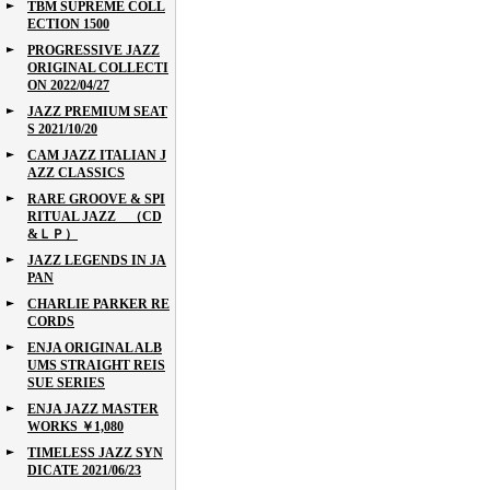
TBM SUPREME COLL
ECTION 1500
PROGRESSIVE JAZZ
ORIGINAL COLLECTI
ON 2022/04/27
JAZZ PREMIUM SEAT
S 2021/10/20
CAM JAZZ ITALIAN J
AZZ CLASSICS
RARE GROOVE & SPI
RITUAL JAZZ （CD
&ＬＰ）
JAZZ LEGENDS IN JA
PAN
CHARLIE PARKER RE
CORDS
ENJA ORIGINAL ALB
UMS STRAIGHT REIS
SUE SERIES
ENJA JAZZ MASTER
WORKS ￥1,080
TIMELESS JAZZ SYN
DICATE 2021/06/23