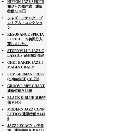
NIPPON JAZZ SPRITS
和ジャズ傑作選 通販
特価2,100円
ジャズ・アナログ・プ
レミアム・コレクショ
ン
RESONANCE SPECIA
L PRICE ☆初回分入
荷しました。
STORYVILLE JAZZ C
LASSICS 完全限定生産
CHET BAKER JAZZ I
MAGES CD&LP
ECM GERMAN PRESS
(digipackCD) ￥1700
GROOVE MERCHANT
通販特価￥1450
BLACK & BLUE 通販特
価￥1450
MODERN JAZZ CONN
ECTION 通販特価￥145
0
JAZZ LEGACY レア音
源 通販特価1CD￥145