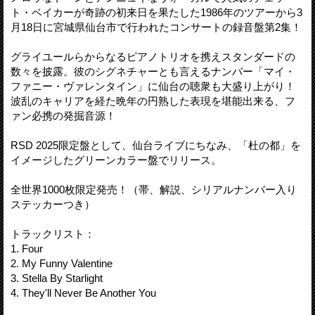
ト・ベイカーが奇跡の初来日を果たした1986年のツアーから3
月18日に宮城県仙台市で行われたコンサートの録音盤第2集！
グライユールらからなるピアノトリオを携えスタンダードの
数々を披露。彼のシグネチャーとも言えるナンバー「マイ・
ファニー・ヴァレンタイン」に仙台の聴衆も大盛り上がり！
波乱のキャリアを経た晩年の円熟した表現を堪能出来る、フ
ァン必携の発掘音源！
RSD 2025限定盤として、仙台ライブにちなみ、「杜の都」を
イメージしたグリーンカラー盤でリリース。
全世界1000枚限定発売！（帯、解説、シリアルナンバー入り
ステッカーつき）
トラックリスト：
1. Four
2. My Funny Valentine
3. Stella By Starlight
4. They'll Never Be Another You