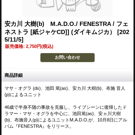
安カ川 大樹(b) M.A.D.O./ FENESTRA / フェ
ネストラ [紙ジャケCD]] (ダイキムジカ）
[202
5/11/5]
販売価格
:
2,750円
(税込)
商品詳細
マサ・オグラ (ds)、池田 篤(as)、安カ川 大樹(b)、布施 音人
(p)によるユニット
46歳で半身不随の事故を克服し、ライブシーンに復帰したド
ラマー・マサ・オグラを中心に、池田篤(as)、安ヵ川大樹
(b)、布施音人(p)によるユニットM.A.D.O.が、10月8日にアル
バム『FENESTRA』をリリース。