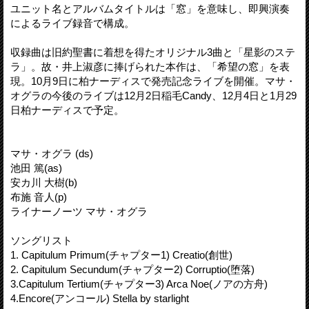
ユニット名とアルバムタイトルは「窓」を意味し、即興演奏
によるライブ録音で構成。
収録曲は旧約聖書に着想を得たオリジナル3曲と「星影のステ
ラ」。故・井上淑彦に捧げられた本作は、「希望の窓」を表
現。10月9日に柏ナーディスで発売記念ライブを開催。マサ・
オグラの今後のライブは12月2日稲毛Candy、12月4日と1月29
日柏ナーディスで予定。
マサ・オグラ (ds)
池田 篤(as)
安カ川 大樹(b)
布施 音人(p)
ライナーノーツ マサ・オグラ
ソングリスト
1. Capitulum Primum(チャプター1) Creatio(創世)
2. Capitulum Secundum(チャプター2) Corruptio(堕落)
3.Capitulum Tertium(チャプター3) Arca Noe(ノアの方舟)
4.Encore(アンコール) Stella by starlight