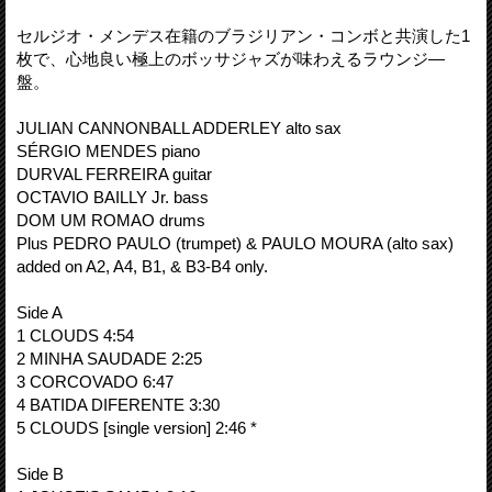
セルジオ・メンデス在籍のブラジリアン・コンボと共演した1
枚で、心地良い極上のボッサジャズが味わえるラウンジ―
盤。
JULIAN CANNONBALL ADDERLEY alto sax
SÉRGIO MENDES piano
DURVAL FERREIRA guitar
OCTAVIO BAILLY Jr. bass
DOM UM ROMAO drums
Plus PEDRO PAULO (trumpet) & PAULO MOURA (alto sax)
added on A2, A4, B1, & B3-B4 only.
Side A
1 CLOUDS 4:54
2 MINHA SAUDADE 2:25
3 CORCOVADO 6:47
4 BATIDA DIFERENTE 3:30
5 CLOUDS [single version] 2:46 *
Side B