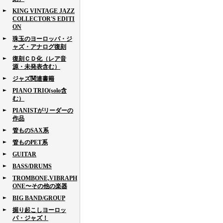
KING VINTAGE JAZZ
COLLECTOR'S EDITI
ON
珠玉のヨーロッパ・ジ
ャズ・アナログ復刻
復刻ＣＤ化（レア音
源・未発表含む）
ジャズ関連書籍
PIANO TRIO(solo含
む）
PIANISTがリーダーの
作品
管ものSAX系
管ものPET系
GUITAR
BASS/DRUMS
TROMBONE,VIBRAPH
ONE〜その他の楽器
BIG BAND/GROUP
掘り起こしヨーロッ
パ・ジャズ！