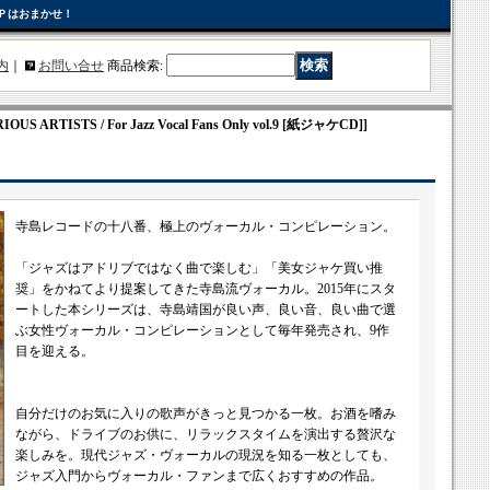
Ｐはおまかせ！
内
｜
お問い合せ
商品検索
:
S ARTISTS / For Jazz Vocal Fans Only vol.9 [紙ジャケCD]]
寺島レコードの十八番、極上のヴォーカル・コンピレーション。
「ジャズはアドリブではなく曲で楽しむ」「美女ジャケ買い推
奨」をかねてより提案してきた寺島流ヴォーカル。2015年にスタ
ートした本シリーズは、寺島靖国が良い声、良い音、良い曲で選
ぶ女性ヴォーカル・コンピレーションとして毎年発売され、9作
目を迎える。
自分だけのお気に入りの歌声がきっと見つかる一枚。お酒を嗜み
ながら、ドライブのお供に、リラックスタイムを演出する贅沢な
楽しみを。現代ジャズ・ヴォーカルの現況を知る一枚としても、
ジャズ入門からヴォーカル・ファンまで広くおすすめの作品。