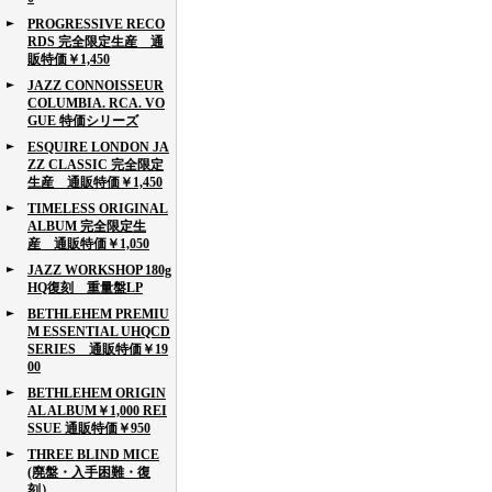
PROGRESSIVE RECO
RDS 完全限定生産 通
販特価￥1,450
JAZZ CONNOISSEUR
COLUMBIA. RCA. VO
GUE 特価シリーズ
ESQUIRE LONDON JA
ZZ CLASSIC 完全限定
生産 通販特価￥1,450
TIMELESS ORIGINAL
ALBUM 完全限定生
産 通販特価￥1,050
JAZZ WORKSHOP 180g
HQ復刻 重量盤LP
BETHLEHEM PREMIU
M ESSENTIAL UHQCD
SERIES 通販特価￥19
00
BETHLEHEM ORIGIN
AL ALBUM￥1,000 REI
SSUE 通販特価￥950
THREE BLIND MICE
(廃盤・入手困難・復
刻）