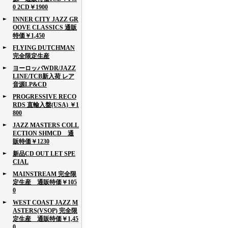
0 2CD￥1900
INNER CITY JAZZ GR
OOVE CLASSICS 通販
特価￥1,450
FLYING DUTCHMAN
完全限定生産
ヨーロッパWDR/JAZZ
LINE/TCB新入荷 レア
音源LP&CD
PROGRESSIVE RECO
RDS 直輸入盤(USA) ￥1
800
JAZZ MASTERS COLL
ECTION SHMCD 通
販特価￥1230
新品CD OUT LET SPE
CIAL
MAINSTREAM 完全限
定生産 通販特価￥105
0
WEST COAST JAZZ M
ASTERS(VSOP) 完全限
定生産 通販特価￥1,45
0