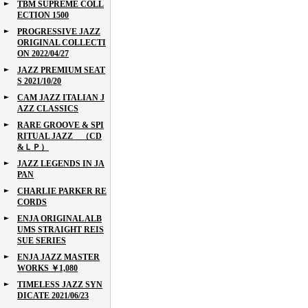
TBM SUPREME COLL
ECTION 1500
PROGRESSIVE JAZZ
ORIGINAL COLLECTI
ON 2022/04/27
JAZZ PREMIUM SEAT
S 2021/10/20
CAM JAZZ ITALIAN J
AZZ CLASSICS
RARE GROOVE & SPI
RITUAL JAZZ （CD
&ＬＰ）
JAZZ LEGENDS IN JA
PAN
CHARLIE PARKER RE
CORDS
ENJA ORIGINAL ALB
UMS STRAIGHT REIS
SUE SERIES
ENJA JAZZ MASTER
WORKS ￥1,080
TIMELESS JAZZ SYN
DICATE 2021/06/23