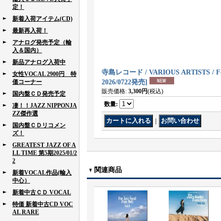
定！
新着入荷アイテム(CD)
最新再入荷！
アナログ発売予定（輸
入＆国内）
新品アナログ入荷中
寺島レコード / VARIOUS ARTISTS / For 
女性VOCAL 2900円 特
価コーナー
2026/0722発売
]
販売価格
:
3,300円
(税込)
国内盤ＣＤ発売予定
数量
:
凄！！JAZZ NIPPONJA
ZZ傑作選
｜
国内盤ＣＤリコメン
ズ！
GREATEST JAZZ OF A
LL TIME 第5期2025/01/2
2
関連商品
新着VOCAL作品(輸入
中心）
新着中古ＣＤ VOCAL
特価 新着中古CD VOC
AL RARE