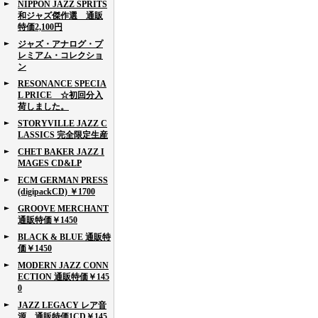
NIPPON JAZZ SPRITS
和ジャズ傑作選 通販
特価2,100円
ジャズ・アナログ・プ
レミアム・コレクショ
ン
RESONANCE SPECIA
L PRICE ☆初回分入
荷しました。
STORYVILLE JAZZ C
LASSICS 完全限定生産
CHET BAKER JAZZ I
MAGES CD&LP
ECM GERMAN PRESS
(digipackCD) ￥1700
GROOVE MERCHANT
通販特価￥1450
BLACK & BLUE 通販特
価￥1450
MODERN JAZZ CONN
ECTION 通販特価￥145
0
JAZZ LEGACY レア音
源 通販特価1CD￥145