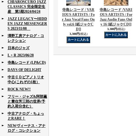
CHIAROSCURO JAZZ
CLASSICS 完全限定生
寺島レコード / VAR
寺島レコード /VARI
産 第5期2024/04/24
IOUS ARTISTS / Fo
OUS ARTISTS / For
JAZZ LEGACY〜HIDD
r Jazz Vocal Fans On
Jazz Audio Fans Onl
EN JAZZ MESSENGER
ly vol.6 [紙ジャケC
y 16 [紙ジャケCD]]
S 2023/11/08
D]]
3,300円
(税込)
3,300円
(税込)
澤野工房アナログ・コ
レクション
日本のジャズ
L + R 2023/06/28
寺島レコード (LP&CD)
DAYS OF DELIGHT
中古ＣＤピアノトリオ
中心(これぞの1枚）
ROCK NEW!!
フリー・ジャズ&阿部薫
と豊住芳三郎の世界(予
約入荷分含む）
中古アナログ・ちょっ
とRARE！
NEWヴィーナス・アナ
ログ・コレクション