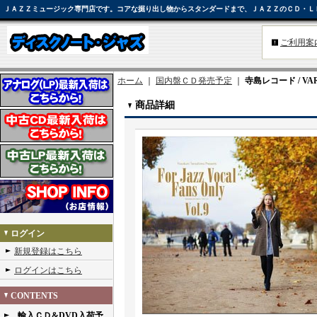
ＪＡＺＺミュージック専門店です。コアな掘り出し物からスタンダードまで、ＪＡＺＺのＣＤ・Ｌ
ご利用案
ホーム
｜
国内盤ＣＤ発売予定
｜
寺島レコード / VARIOU
商品詳細
ログイン
新規登録はこちら
ログインはこちら
CONTENTS
輸入ＣＤ&DVD入荷予