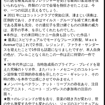
らのある種鬼気迫るプレッシャーを受ける最高の緊迫感を強
いられながら、炸裂のソロで会場を熱狂させたことは、今
や、一つの伝説と言えるでしょう。
★ 2011 年にはコットンクラブで突如公演。凄まじい演奏は、
圧倒的であり、さすがはマイルス・グループを経て来た奏者
である貫禄も充分。その遺伝子を受け継ぐものの演奏の威力
は、若手の手本、を示してくれたものでした。
★本作は、その来日時にケニー自身も語っていた作品！
★ 最高にスピリチュアルでモードなフレーズ炸裂。M a c k
Avenueではこれで2 作目。レジェンド、ファラオ・サンダー
スを迎えたことで1作目も話題になりましたですが、本人自身
の色が、ブレルことなく出たこの一作は正に待望の一作で
す。
★ 90 年代半ばには、当時急成長のブライアン・ブレイドを迎
えた究極のトリオ作、またパット・メセニーとのコルトレー
ン追悼集で圧倒的存在感を示したケニー・ギャレット、その
時の勢いを本作では感じさせてやみません！
★メンバーもベテラン、ナット・リーブスの存在あり、注目
のピアニスト、ベニート・ゴンザレスの参加有の注目の
面々。
★数々のレジェンドが世を去り、音楽の聴き方が変わり、世
の中も激変する中でも変わらない、ジャズのスピリチュアル