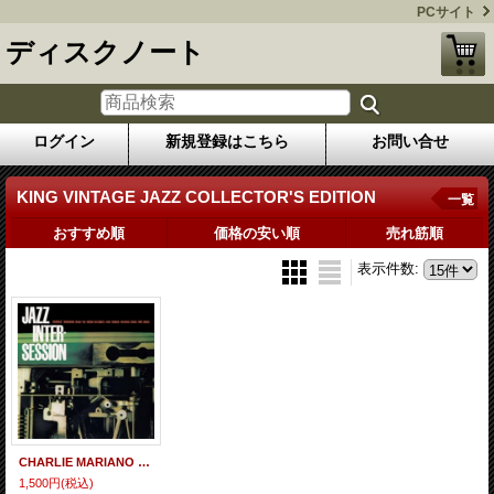
PCサイト
ディスクノート
ログイン
新規登録はこちら
お問い合せ
KING VINTAGE JAZZ COLLECTOR'S EDITION
一覧
おすすめ順
価格の安い順
売れ筋順
表示件数
:
CHARLIE MARIANO / Jazz Intersession (CD) (KING)
1,500円
(税込)