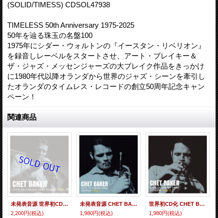
(SOLID/TIMESS) CDSOL47938
TIMELESS 50th Anniversary 1975-2025
50年を辿る珠玉の名盤100
1975年にシダー・ウォルトンの『イースタン・リベリオン』
を録音しレーベルをスタートさせ、アート・ブレイキー＆
ザ・ジャズ・メッセンジャーズの大ブレイク作品をきっかけ
に1980年代以降オランダから世界のジャズ・シーンを牽引し
たオランダのタイムレス・レコードの創立50周年記念キャン
ペーン！
関連商品
未発表音源 世界初CD化！ CHET BAKER チェット・ベイカー / ライヴ・イン・ジャパン〜1987福井Vol.1 [CD]] (SOLID/TIMELESS)
未発表音源 CHET BAKER チェット・ベイカー / ライヴ・イン・ジャパン〜1986 仙台 Vol.1 [CD]] (SOLID/JAZZGIANTS)
世界初CD化 CHET BAKER チェット・ベイカー / ライヴ・イン・ジャパン〜1986 仙台 Vol.2[CD]] (SOLID/TIMELESS)
2,200円
(税込)
1,980円
(税込)
1,980円
(税込)