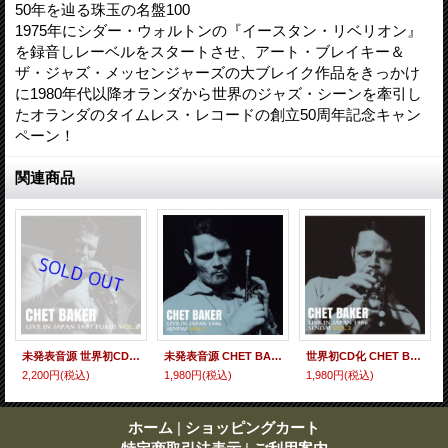
50年を辿る珠玉の名盤100
1975年にシダー・ウォルトンの『イースタン・リベリオン』
を録音しレーベルをスタートさせ、アート・ブレイキー＆
ザ・ジャズ・メッセンジャーズの大ブレイク作品をきっかけ
に1980年代以降オランダから世界のジャズ・シーンを牽引し
たオランダのタイムレス・レコードの創立50周年記念キャン
ペーン！
関連商品
未発表音源 世界初CD化！ CHET BAKER チェット・ベイカー / ライヴ・イン・ジャパン〜1987福井Vol.2 [CD]] (SOLID/TIMELESS)
未発表音源 CHET BAKER チェット・ベイカー / ライヴ・イン・ジャパン〜1986 仙台 Vol.1 [CD]] (SOLID/JAZZGIANTS)
世界初CD化 CHET BAKER チェット・ベイカー / ライヴ・イン・ジャパン〜1986 仙台 Vol.2[CD]] (SOLID/TIMELESS)
2,200円
(税込)
1,980円
(税込)
1,980円
(税込)
ホーム
|
ショッピングカート